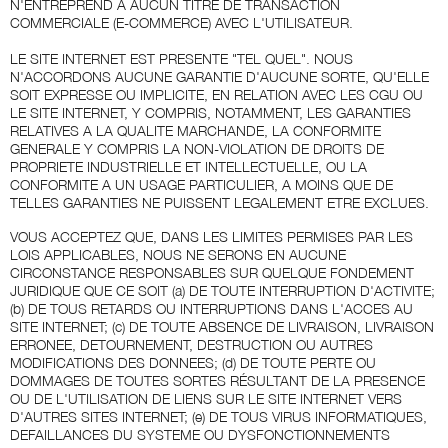
N'ENTREPREND A AUCUN TITRE DE TRANSACTION
COMMERCIALE (E-COMMERCE) AVEC L'UTILISATEUR.
LE SITE INTERNET EST PRESENTE "TEL QUEL". NOUS
N'ACCORDONS AUCUNE GARANTIE D'AUCUNE SORTE, QU'ELLE
SOIT EXPRESSE OU IMPLICITE, EN RELATION AVEC LES CGU OU
LE SITE INTERNET, Y COMPRIS, NOTAMMENT, LES GARANTIES
RELATIVES A LA QUALITE MARCHANDE, LA CONFORMITE
GENERALE Y COMPRIS LA NON-VIOLATION DE DROITS DE
PROPRIETE INDUSTRIELLE ET INTELLECTUELLE, OU LA
CONFORMITE A UN USAGE PARTICULIER, A MOINS QUE DE
TELLES GARANTIES NE PUISSENT LEGALEMENT ETRE EXCLUES.
VOUS ACCEPTEZ QUE, DANS LES LIMITES PERMISES PAR LES
LOIS APPLICABLES, NOUS NE SERONS EN AUCUNE
CIRCONSTANCE RESPONSABLES SUR QUELQUE FONDEMENT
JURIDIQUE QUE CE SOIT (a) DE TOUTE INTERRUPTION D'ACTIVITE;
(b) DE TOUS RETARDS OU INTERRUPTIONS DANS L'ACCES AU
SITE INTERNET; (c) DE TOUTE ABSENCE DE LIVRAISON, LIVRAISON
ERRONEE, DETOURNEMENT, DESTRUCTION OU AUTRES
MODIFICATIONS DES DONNEES; (d) DE TOUTE PERTE OU
DOMMAGES DE TOUTES SORTES RÉSULTANT DE LA PRESENCE
OU DE L'UTILISATION DE LIENS SUR LE SITE INTERNET VERS
D'AUTRES SITES INTERNET; (e) DE TOUS VIRUS INFORMATIQUES,
DEFAILLANCES DU SYSTEME OU DYSFONCTIONNEMENTS