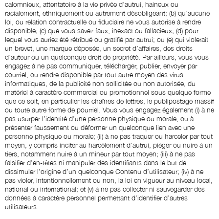
calomnieux, attentatoire à la vie privée d’autrui, haineux ou
racialement, ethniquement ou autrement désobligeant; (b) qu’aucune
loi, ou relation contractuelle ou fiduciaire ne vous autorise à rendre
disponible; (c) que vous savez faux, inexact ou fallacieux; (d) pour
lequel vous auriez été rétribué ou gratifié par autrui; ou (e) qui violerait
un brevet, une marque déposée, un secret d’affaires, des droits
d’auteur ou un quelconque droit de propriété. Par ailleurs, vous vous
engagez à ne pas communiquer, télécharger, publier, envoyer par
courriel, ou rendre disponible par tout autre moyen des virus
informatiques, de la publicité non sollicitée ou non autorisée, du
matériel à caractère commercial ou promotionnel sous quelque forme
que ce soit, en particulier les chaînes de lettres, le publipostage massif
ou toute autre forme de pourriel. Vous vous engagez également (i) à ne
pas usurper l’identité d’une personne physique ou morale, ou à
présenter faussement ou déformer un quelconque lien avec une
personne physique ou morale; (ii) à ne pas traquer ou harceler par tout
moyen, y compris inciter au harcèlement d’autrui, piéger ou nuire à un
tiers, notamment nuire à un mineur par tout moyen; (iii) à ne pas
falsifier d’en-têtes ni manipuler des identifiants dans le but de
dissimuler l’origine d’un quelconque Contenu d’utilisateur; (iv) à ne
pas violer, intentionnellement ou non, la loi en vigueur au niveau local,
national ou international; et (v) à ne pas collecter ni sauvegarder des
données à caractère personnel permettant d’identifier d’autres
utilisateurs.