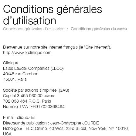
Conditions générales
d’utilisation
Conditions générales d'utilisation
Conditions générales de vente
:
Bienvenue sur notre site Internet français (le "Site Internet").
http://www.fr.clinique.com
Clinique
Estée Lauder Companies (ELCO)
40/48 rue Cambon
75001, Paris
Société par actions simplifiée (SAS)
Capital 3 465 930,00 euros
702 038 464 R.C.S. Paris
Numéro T.V.A. FR917020368464
E-mail: cliquez
ici
Directeur de publication : Jean-Christophe JOURDE
Hébergeur : ELC Online: 40 West 23rd Street, New York, NY 10010,
USA