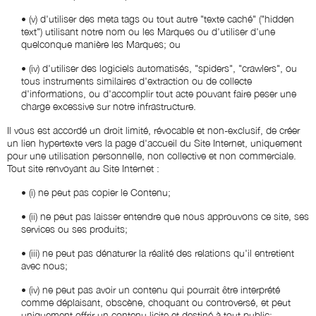
•
(v) d'utiliser des meta tags ou tout autre "texte caché" ("hidden
text") utilisant notre nom ou les Marques ou d'utiliser d'une
quelconque manière les Marques; ou
•
(iv) d'utiliser des logiciels automatisés, "spiders", "crawlers", ou
tous instruments similaires d'extraction ou de collecte
d'informations, ou d'accomplir tout acte pouvant faire peser une
charge excessive sur notre infrastructure.
Il vous est accordé un droit limité, révocable et non-exclusif, de créer
un lien hypertexte vers la page d'accueil du Site Internet, uniquement
pour une utilisation personnelle, non collective et non commerciale.
Tout site renvoyant au Site Internet :
•
(i) ne peut pas copier le Contenu;
•
(ii) ne peut pas laisser entendre que nous approuvons ce site, ses
services ou ses produits;
•
(iii) ne peut pas dénaturer la réalité des relations qu'il entretient
avec nous;
•
(iv) ne peut pas avoir un contenu qui pourrait être interprété
comme déplaisant, obscène, choquant ou controversé, et peut
uniquement offrir un contenu licite et destiné à tout public;