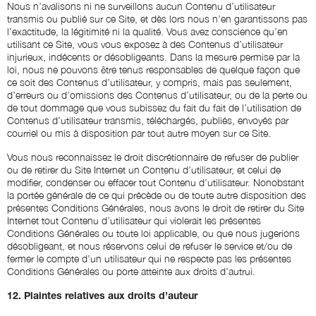
Nous n’avalisons ni ne surveillons aucun Contenu d’utilisateur
transmis ou publié sur ce Site, et dès lors nous n’en garantissons pas
l’exactitude, la légitimité ni la qualité. Vous avez conscience qu’en
utilisant ce Site, vous vous exposez à des Contenus d’utilisateur
injurieux, indécents or désobligeants. Dans la mesure permise par la
loi, nous ne pouvons être tenus responsables de quelque façon que
ce soit des Contenus d’utilisateur, y compris, mais pas seulement,
d’erreurs ou d’omissions des Contenus d’utilisateur, ou de la perte ou
de tout dommage que vous subissez du fait du fait de l’utilisation de
Contenus d’utilisateur transmis, téléchargés, publiés, envoyés par
courriel ou mis à disposition par tout autre moyen sur ce Site.
Vous nous reconnaissez le droit discrétionnaire de refuser de publier
ou de retirer du Site Internet un Contenu d’utilisateur, et celui de
modifier, condenser ou effacer tout Contenu d’utilisateur. Nonobstant
la portée générale de ce qui précède ou de toute autre disposition des
présentes Conditions Générales, nous avons le droit de retirer du Site
Internet tout Contenu d’utilisateur qui violerait les présentes
Conditions Générales ou toute loi applicable, ou que nous jugerions
désobligeant, et nous réservons celui de refuser le service et/ou de
fermer le compte d’un utilisateur qui ne respecte pas les présentes
Conditions Générales ou porte atteinte aux droits d’autrui.
12. Plaintes relatives aux droits d’auteur