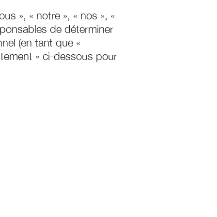
s », « notre », « nos », «
esponsables de déterminer
nel (en tant que «
aitement » ci-dessous pour