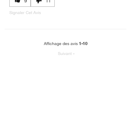
9
11
Signaler Cet Avis
1-10
Affichage des avis
Suivant
»