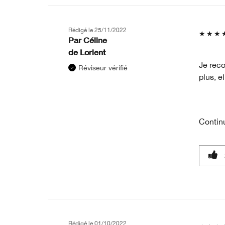
Rédigé le
25/11/2022
Par
Céline
de
Lorient
Je reco
Réviseur vérifié
plus, e
Contin
Rédigé le
01/10/2022