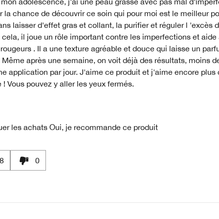
mon adolescence, j'ai une peau grasse avec pas mal d'imperfe
r la chance de découvrir ce soin qui pour moi est le meilleur po
ns laisser d'effet gras et collant, la purifier et réguler l 'excè
 cela, il joue un rôle important contre les imperfections et aide
 rougeurs . Il a une texture agréable et douce qui laisse un parf
. Même après une semaine, on voit déjà des résultats, moins d
e application par jour. J'aime ce produit et j'aime encore plus 
! Vous pouvez y aller les yeux fermés.
uer les achats
Oui, je recommande ce produit
8
0