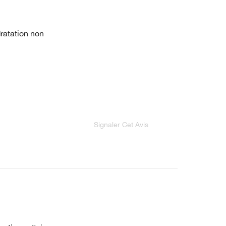
dratation non
Signaler Cet Avis