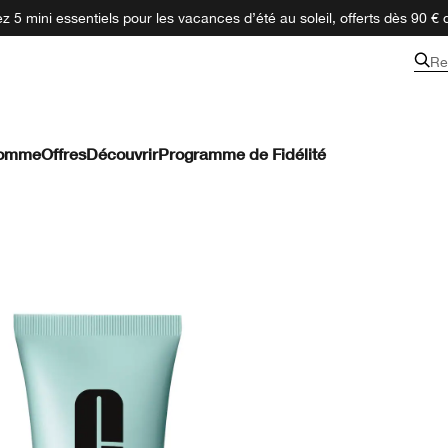
 5 mini essentiels pour les vacances d’été au soleil, offerts dès 90 € 
Re
omme
Offres
Découvrir
Programme de Fidélité