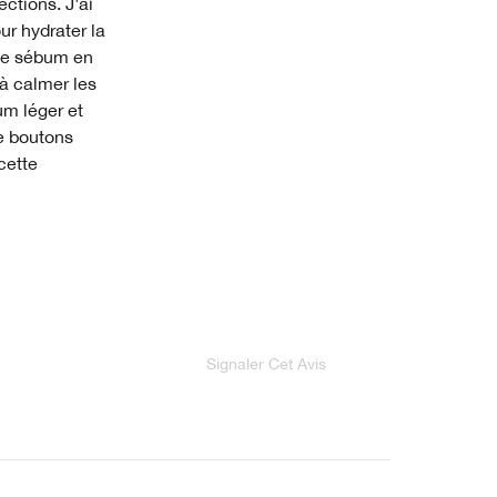
ctions. J'ai
ur hydrater la
s de sébum en
 à calmer les
um léger et
e boutons
cette
Signaler Cet Avis