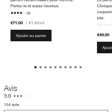
Portez-le et soyez heureux.
Clinique
corporel
(3)
joie.
€71.00
|
€1.42
/ml
€49.00
Ajouter au panier
Ajout
Avis
3.0
154 avis