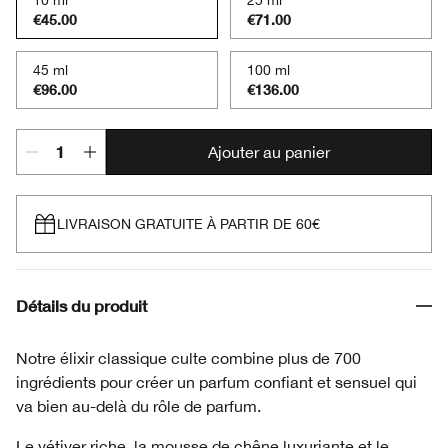
10 ml
25 ml
€45.00
€71.00
45 ml
100 ml
€96.00
€136.00
Ajouter au panier
LIVRAISON GRATUITE À PARTIR DE 60€
Détails du produit
Notre élixir classique culte combine plus de 700
ingrédients pour créer un parfum confiant et sensuel qui
va bien au-delà du rôle de parfum.
Le vétiver riche, la mousse de chêne luxuriante et le