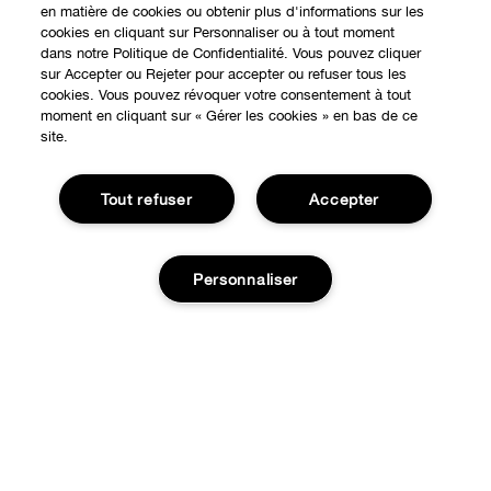
en matière de cookies ou obtenir plus d'informations sur les
cookies en cliquant sur Personnaliser ou à tout moment
dans notre Politique de Confidentialité. Vous pouvez cliquer
sur Accepter ou Rejeter pour accepter ou refuser tous les
EXPÉRIENCE EN LIGNE
cookies. Vous pouvez révoquer votre consentement à tout
moment en cliquant sur « Gérer les cookies » en bas de ce
site.
Offres Spéciales
À PROPOS
Programme de Fidélité
Tout refuser
Accepter
Notre Philosophie
Points de Vente
BESOIN D'AIDE?
Changer de Pays
Consultation en ligne
Personnaliser
Suivre ma commande
Recrutement
CONFIDENTIALITÉ ET CONDITIONS GÉNÉRALES
Commandes
Consignes de tri
Charte sur la Vie Privée
Livraison
Ajouter au panier
Conditions Générales d’Utilisation
Retours
Conditions Générales de Vente
Accessibilité
Appelez-nous +33182883343
© Clinique Laboratories, llc. Tous droits réservés
Publicité Ciblée