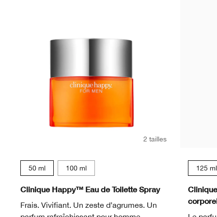
2 tailles
50 ml
100 ml
125 ml
Clinique Happy™ Eau de Toilette Spray
Cliniqu
corporel
Frais. Vivifiant. Un zeste d’agrumes. Un
parfum rafraîchissant pour homme.
Le parf