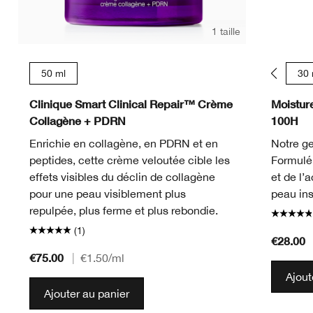
1 taille
50 ml
15 ml
30 
Clinique Smart Clinical Repair™ Crème
Moistur
Collagène + PDRN
100H
Enrichie en collagène, en PDRN et en
Notre ge
peptides, cette crème veloutée cible les
Formulé 
effets visibles du déclin de collagène
et de l’
pour une peau visiblement plus
peau in
repulpée, plus ferme et plus rebondie.
(1)
€28.00
€75.00
|
€1.50
/ml
Ajout
Ajouter au panier