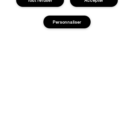
Tout refuser
Accepter
EXPÉRIENCE EN LIGNE
Personnaliser
Offres Spéciales
À PROPOS
Programme de Fidélité
Notre Philosophie
Ajouter au panier
Points de Vente
BESOIN D'AIDE?
Changer de Pays
Consultation en ligne
Suivre ma commande
Recrutement
CONFIDENTIALITÉ ET CONDITIONS GÉNÉRALES
Commandes
Consignes de tri
Charte sur la Vie Privée
Livraison
Conditions Générales d’Utilisation
Retours
Conditions Générales de Vente
Accessibilité
Appelez-nous +33182883343
© Clinique Laboratories, llc. Tous droits réservés
Publicité Ciblée
FAQ