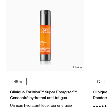
1 taille
48 ml
75 ml
Clinique For Men™ Super Energizer™
Cliniqu
Concentré hydratant anti-fatigue
Deodora
Un soin hydratant léger qui énergise