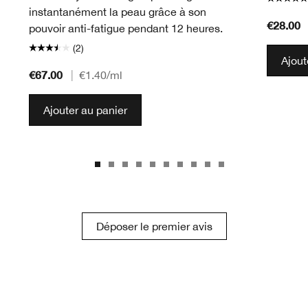
instantanément la peau grâce à son
€28.00
pouvoir anti-fatigue pendant 12 heures.
(2)
Ajout
€67.00
|
€1.40
/ml
Ajouter au panier
Déposer le premier avis