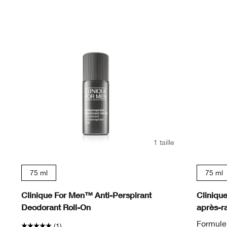
1 taille
75 ml
75 ml
Clinique For Men™ Anti-Perspirant
Cliniqu
Deodorant Roll-On
après-r
Formule 
(1)