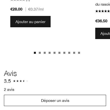
du rasoi
€28.00
|
€0.37
/ml
€36.50
Ajouter au panier
Ajout
Avis
3.5
2 avis
Déposer un avis