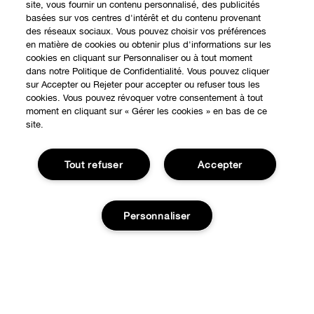
site, vous fournir un contenu personnalisé, des publicités
basées sur vos centres d'intérêt et du contenu provenant
des réseaux sociaux. Vous pouvez choisir vos préférences
en matière de cookies ou obtenir plus d'informations sur les
cookies en cliquant sur Personnaliser ou à tout moment
dans notre Politique de Confidentialité. Vous pouvez cliquer
sur Accepter ou Rejeter pour accepter ou refuser tous les
cookies. Vous pouvez révoquer votre consentement à tout
moment en cliquant sur « Gérer les cookies » en bas de ce
site.
Tout refuser
Accepter
EXPÉRIENCE EN LIGNE
Personnaliser
Offres Spéciales
À PROPOS
Programme de Fidélité
Notre Philosophie
Points de Vente
Ajouter au panier
BESOIN D'AIDE?
Changer de Pays
Consultation en ligne
Suivre ma commande