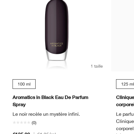
1 taille
100 ml
125 ml
Aromatics in Black Eau De Parfum
Cliniqu
Spray
corporel
Le noir recèle un mystère infini.
Le parf
Clinique
(0)
corporel