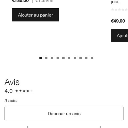
€135.00
|
€1.35
/ml
joie.
Ajouter au panier
€49.00
Ajout
Avis
4.0
3 avis
Déposer un avis