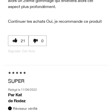
alors un 2ieme gommage qui enlèvera alors cet
aspect plus profondément.
Continuer les achats
Oui, je recommande ce produit
21
0
Signaler Cet Avis
SUPER
Rédigé le
17/08/2022
Par
Kat
de
Rodez
Réviseur vérifié