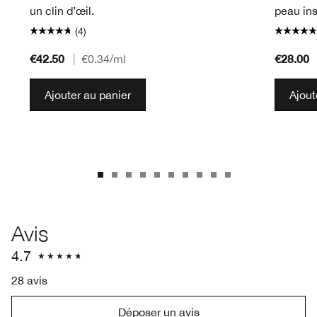
un clin d’œil.
peau in
(4)
€42.50
€28.00
|
€0.34
/ml
Ajouter au panier
Ajout
Avis
4.7
28 avis
Déposer un avis