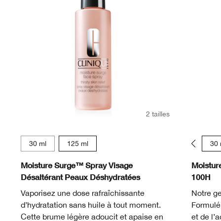
2 tailles
30 ml
125 ml
15 ml
30 
Moisture Surge™ Spray Visage
Moistur
Désaltérant Peaux Déshydratées
100H
Vaporisez une dose rafraîchissante
Notre ge
d’hydratation sans huile à tout moment.
Formulé 
Cette brume légère adoucit et apaise en
et de l’