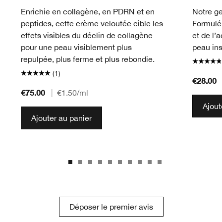
Enrichie en collagène, en PDRN et en
Notre ge
peptides, cette crème veloutée cible les
Formulé 
effets visibles du déclin de collagène
et de l’
pour une peau visiblement plus
peau in
repulpée, plus ferme et plus rebondie.
(1)
€28.00
€75.00
|
€1.50
/ml
Ajout
Ajouter au panier
Déposer le premier avis