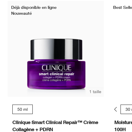
Déjà disponible en ligne
Best Selle
Nouveauté
1 taille
50 ml
15 ml
30 
Clinique Smart Clinical Repair™ Crème
Moistur
Collagène + PDRN
100H