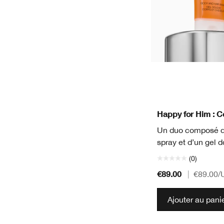
Happy for Him : C
Un duo composé d’
spray et d’un gel
(0)
€89.00
|
€89.00
/
Ajouter au pani