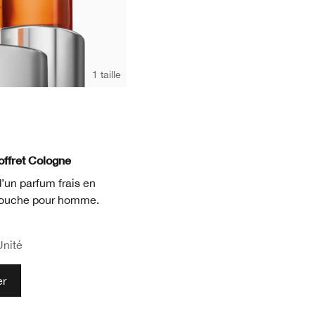
1 taille
offret Cologne
un parfum frais en
 douche pour homme.
Unité
er