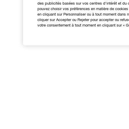
des publicités basées sur vos centres d'intérêt et d
pouvez choisir vos préférences en matière de cookies 
en cliquant sur Personnaliser ou à tout moment dans no
cliquer sur Accepter ou Rejeter pour accepter ou refu
votre consentement à tout moment en cliquant sur « Gé
EXPÉRIENCE EN LIGNE
Offres Spéciales
N
Programme de Fidélité
Points de Vente
Consultation en ligne