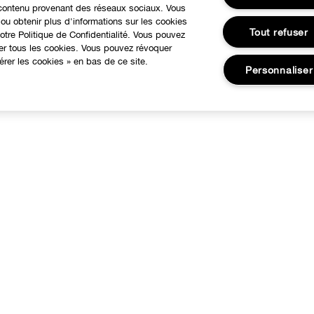
u contenu provenant des réseaux sociaux. Vous
ou obtenir plus d'informations sur les cookies
Tout refuser
tre Politique de Confidentialité. Vous pouvez
ser tous les cookies. Vous pouvez révoquer
rer les cookies » en bas de ce site.
Personnaliser
À PROPOS
BESOIN D'AIDE?
otre Philosophie
Suivre ma commande
Changer de Pays
Commandes
Recrutement
Livraison
Retours
Consignes de tri
Appelez-nous +33182883343
FAQ