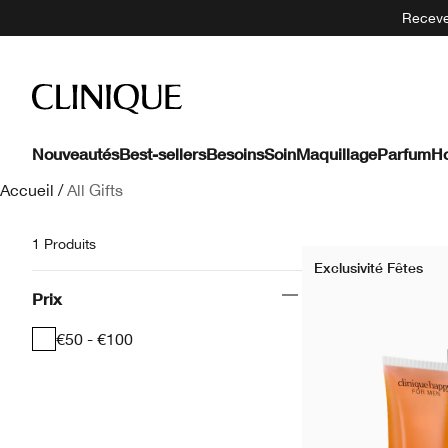
Recevez
Nouveautés
Best-sellers
Besoins
Soin
Maquillage
Parfum
H
Accueil
/
All Gifts
1 Produits
Exclusivité Fêtes
Prix
€50 - €100