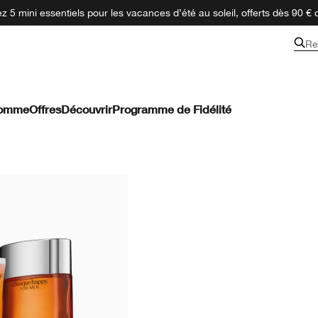
 5 mini essentiels pour les vacances d’été au soleil, offerts dès 90 € 
Re
omme
Offres
Découvrir
Programme de Fidélité