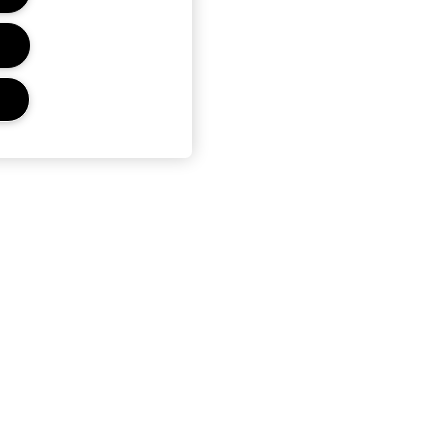
CONFIDENTIALITÉ ET
CONDITIONS GÉNÉRALES
Charte sur la Vie Privée
Conditions Générales
d’Utilisation
Conditions Générales de Vente
Publicité Ciblée