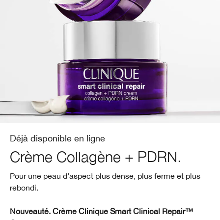
Soin des lèvres​
Acné
Acné​
Smart Clinical Repair™​
BB et CC crème​
Fards à paupières
Chubby Stick™
Démaquillant​
Protection solaire
Even Better
Masques pour le visage
Rougeurs
Take The Day Off™​
Soin des mains et corps
Déjà disponible en ligne
Crème Collagène + PDRN.
Pour une peau d’aspect plus dense, plus ferme et plus
rebondi.
Nouveauté. Crème Clinique Smart Clinical Repair™