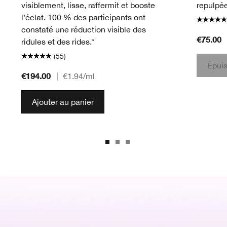
visiblement, lisse, raffermit et booste
repulpée
l’éclat. 100 % des participants ont
constaté une réduction visible des
€75.00
ridules et des rides.*
(55)
Épui
€194.00
|
€1.94
/ml
Ajouter au panier