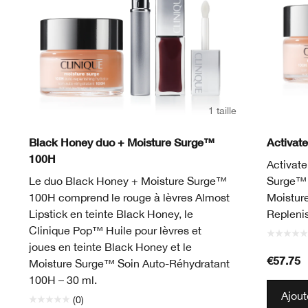
1 taille
Black Honey duo + Moisture Surge™
Activat
100H
Activate
Le duo Black Honey + Moisture Surge™
Surge™ A
100H comprend le rouge à lèvres Almost
Moistur
Lipstick en teinte Black Honey, le
Replenis
Clinique Pop™ Huile pour lèvres et
joues en teinte Black Honey et le
€57.75
Moisture Surge™ Soin Auto-Réhydratant
100H – 30 ml.
Ajout
(0)