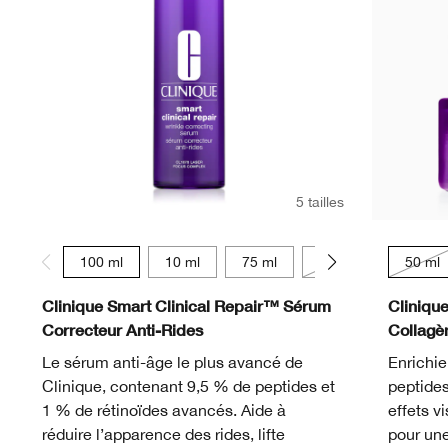
5 tailles
100 ml
10 ml
75 ml
50 ml
30 ml
50 ml
Clinique Smart Clinical Repair™ Sérum
Cliniqu
Correcteur Anti-Rides
Collagè
Le sérum anti-âge le plus avancé de
Enrichie
Clinique, contenant 9,5 % de peptides et
peptides
1 % de rétinoïdes avancés. Aide à
effets v
réduire l’apparence des rides, lifte
pour une