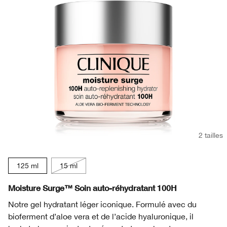
Soin des lèvres​
Acné
Acné​
Smart Clinical Repair™​
BB et CC crème​
Fards à paupières
Chubby Stick™
Démaquillant​
Protection solaire
Even Better
Masques pour le visage
Rougeurs
Take The Day Off™​
Soin des mains et corps
2 tailles
125 ml
15 ml
Moisture Surge™ Soin auto-réhydratant 100H
Notre gel hydratant léger iconique. Formulé avec du
bioferment d’aloe vera et de l’acide hyaluronique, il