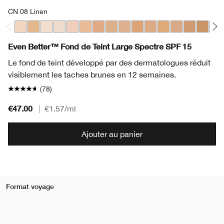
CN 08 Linen
CN 08 Linen
WN 56 Cashew
CN 0.75 Custard
WN 01 Flax
CN 02 Breeze
CN 18 Cream Whip
WN 30 Biscuit
WN 38 Stone
CN 40 Cream Chamois
WN 48 Oat
CN 52 Neutral
CN 58 Honey
WN 69 Carda
CN 74 Bei
WN 76 
CN 
Even Better™ Fond de Teint Large Spectre SPF 15
Le fond de teint développé par des dermatologues réduit
visiblement les taches brunes en 12 semaines.
(78)
€47.00
|
€1.57
/ml
Ajouter au panier
Format voyage