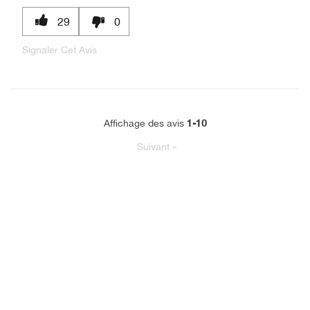
29
0
Signaler Cet Avis
1-10
Affichage des avis
Suivant
»