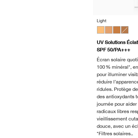
Light
Light
Medium
Medium De
Deep
UV Solutions Éclat
SPF 50/PA+++
Écran solaire quot
100 % minéral*, enr
pour illuminer visi
réduire l’apparenc
ridules. Protège d
des antioxydants t
journée pour aider 
radicaux libres re
vieillissement cut
douce, avec un écla
*Filtres solaires..