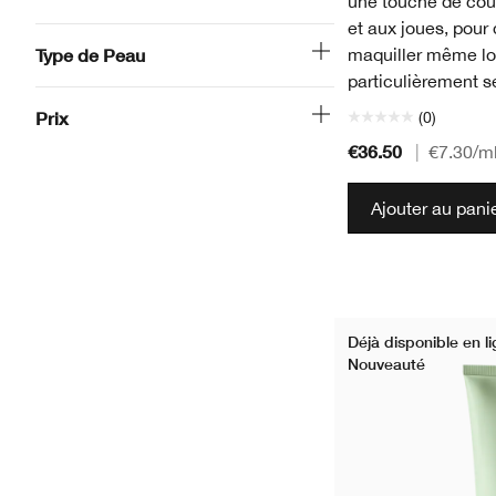
une touche de cou
et aux joues, pour
Type de Peau
maquiller même lo
particulièrement s
Prix
(0)
€36.50
|
€7.30
/m
Ajouter au pani
Déjà disponible en l
Nouveauté