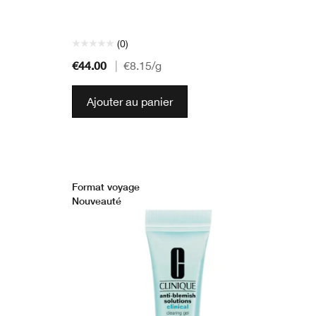
(0)
€44.00
|
€8.15
/g
Ajouter au panier
Format voyage
Nouveauté