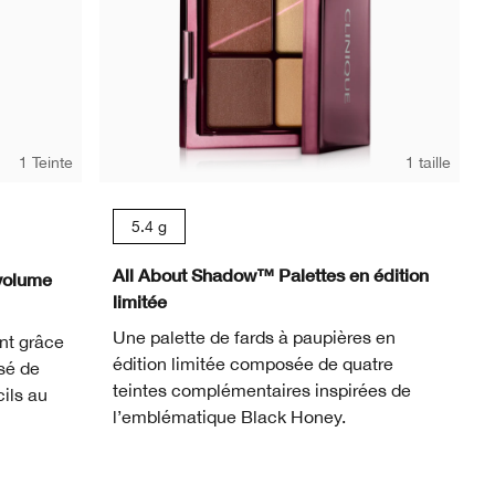
1 Teinte
1 taille
5.4 g
All About Shadow™ Palettes en édition
volume
limitée
Une palette de fards à paupières en
nt grâce
édition limitée composée de quatre
sé de
teintes complémentaires inspirées de
cils au
l’emblématique Black Honey.