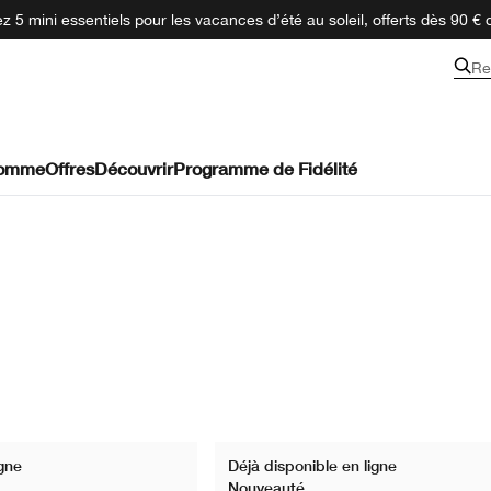
 5 mini essentiels pour les vacances d’été au soleil, offerts dès 90 € 
Re
omme
Offres
Découvrir
Programme de Fidélité
igne
Déjà disponible en ligne
Nouveauté