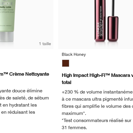
1 taille
Black Honey
Black Honey
alm™ Crème Nettoyante
High Impact High-Fi™ Mascara 
total
yante douce élimine
+230 % de volume instantanéme
cès de saleté, de sébum
à ce mascara ultra pigmenté infu
t en hydratant les
fibres qui amplifie le volume des 
 en réduisant les
maximum*.
*Test consommateurs réalisé sur
31 femmes.