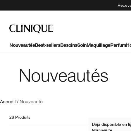
Recevez
Nouveautés
Best-sellers
Besoins
Soin
Maquillage
Parfum
H
Nouveautés
Accueil
/
Nouveauté
26 Produits
Déjà disponible en l
Nouveauté