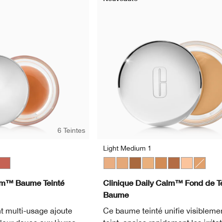
6 Teintes
Light Medium 1
Currant
et Nectar
Plush Petal
Light Medium 1
Light Medium 3
Deep 2
Light Medium 2
Medium Deep
Deep 1
Light
Medium
alm™ Baume Teinté
Clinique Daily Calm™ Fond de Te
Baume
 multi-usage ajoute
Ce baume teinté unifie visiblemen