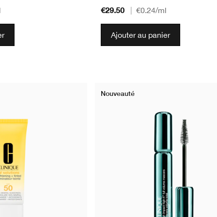
€29.50
l
|
€0.24
/ml
er
Ajouter au panier
Nouveauté