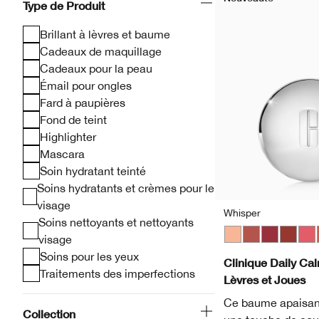
Type de Produit
Brillant à lèvres et baume
Cadeaux de maquillage
Cadeaux pour la peau
Émail pour ongles
Fard à paupières
Fond de teint
Highlighter
Mascara
Soin hydratant teinté
Soins hydratants et crèmes pour le
visage
Whisper
Soins nettoyants et nettoyants
visage
Whisper
Tender Heart
Soft Berry
Gentle 
Swe
Soins pour les yeux
Clinique Daily C
Traitements des imperfections
Lèvres et Joues
Ce baume apaisant
Collection