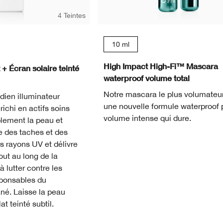
4 Teintes
10 ml
ep
High Impact High-Fi™ Mascara
 + Écran solaire teinté
waterproof volume total
Notre mascara le plus volumateu
idien illuminateur
une nouvelle formule waterproof 
ichi en actifs soins
volume intense qui dure.
blement la peau et
e des taches et des
es rayons UV et délivre
out au long de la
à lutter contre les
sponsables du
ané. Laisse la peau
t teinté subtil.