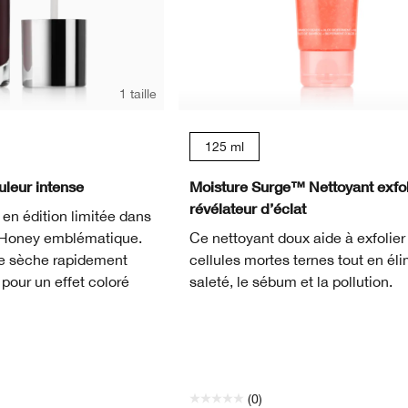
1 taille
125 ml
uleur intense
Moisture Surge™ Nettoyant exfol
révélateur d’éclat
 en édition limitée dans
k Honey emblématique.
Ce nettoyant doux aide à exfolier
te sèche rapidement
cellules mortes ternes tout en éli
 pour un effet coloré
saleté, le sébum et la pollution.
(0)