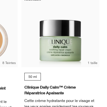
8 Teintes
1 taille
50 ml
Clinique Daily Calm™ Crème
int
Réparatrice Apaisante
Cette crème hydratante pour le visage et
t le
les yeux apaise rapidement les rougeurs