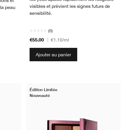
tions et
visibles et prévient les signes futurs de
 la peau
sensibilité.
(0)
€55.00
|
€1.10
/ml
Ajouter au panier
Édition Limitée
Nouveauté