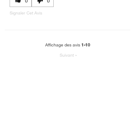
0
0
Signaler Cet Avis
1-10
Affichage des avis
Suivant
»