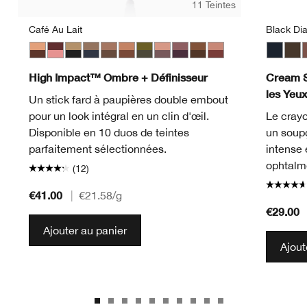
11 Teintes
Café Au Lait
Black Di
Café Au Lait
Black Honey + Pink Honey
Champagne + Caviar
Day + Night
Double Latte
Flame + Ember
Mixed Greens
Rosé + Truffles
Royal Couple
Rum + Cola
Strawberries + Choc
Black D
Egyp
C
High Impact™ Ombre + Définisseur
Cream 
les Yeu
Un stick fard à paupières double embout
pour un look intégral en un clin d'œil.
Le crayo
Disponible en 10 duos de teintes
un soup
parfaitement sélectionnées.
intense 
ophtalm
(12)
€41.00
|
€21.58
/g
€29.00
Ajouter au panier
Ajout