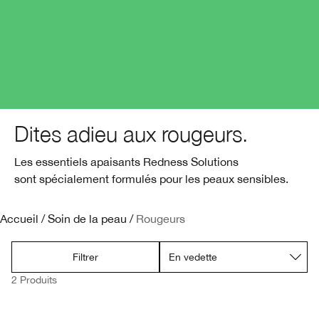
Soin des lèvres​
Acné
Acné​
Smart Clinical Repair™​
BB et CC crème​
Fards à paupières
Chubby Stick™
Démaquillant​
Protection solaire
Even Better
Masques pour le visage
Rougeurs
Take The Day Off™​
Soin des mains et corps
Dites adieu aux rougeurs.
Les essentiels apaisants Redness Solutions
sont spécialement formulés pour les peaux sensibles.
Accueil
/
Soin de la peau
/
Rougeurs
Filtrer
2 Produits