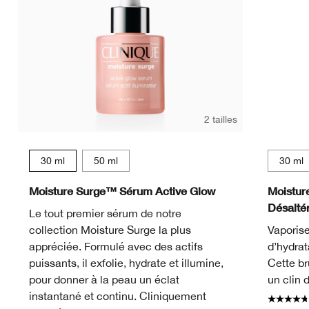
2 tailles
30 ml
50 ml
30 ml
Moisture Surge™ Sérum Active Glow
Moistur
Désalté
Le tout premier sérum de notre
collection Moisture Surge la plus
Vaporise
appréciée. Formulé avec des actifs
d’hydrat
puissants, il exfolie, hydrate et illumine,
Cette br
pour donner à la peau un éclat
un clin d
instantané et continu. Cliniquement