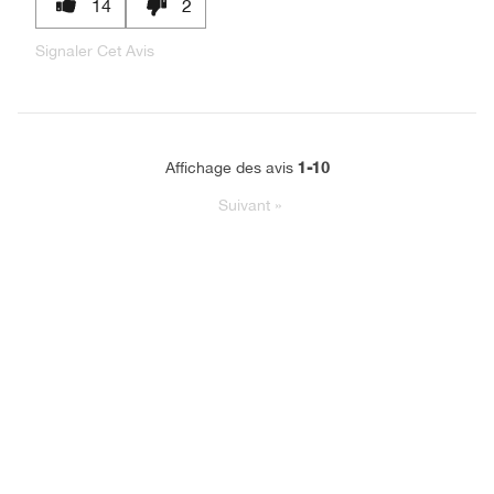
14
2
Signaler Cet Avis
1-10
Affichage des avis
Suivant
»