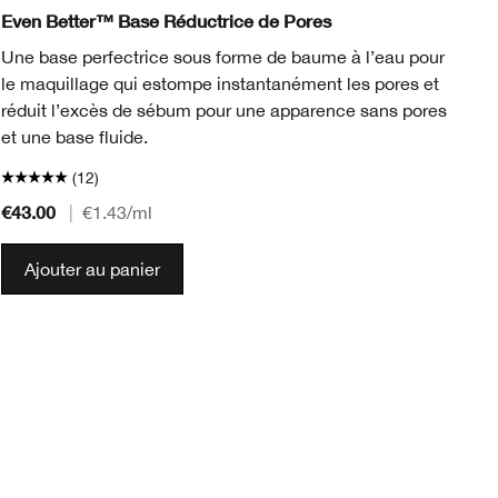
n
n
ienna
 Truffle
78 Nutty
L
Even Better™ Base Réductrice de Pores
Ev
Une base perfectrice sous forme de baume à l’eau pour
Fo
le maquillage qui estompe instantanément les pores et
vi
réduit l’excès de sébum pour une apparence sans pores
Te
et une base fluide.
se
(12)
€43.00
€5
|
€1.43
/ml
Ajouter au panier