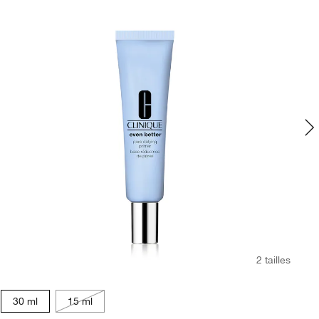
2 tailles
Li
30 ml
15 ml