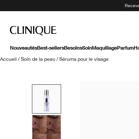
Recevez
Nouveautés
Best-sellers
Besoins
Soin
Maquillage
Parfum
H
Accueil
/
Soin de la peau
/
Sérums pour le visage