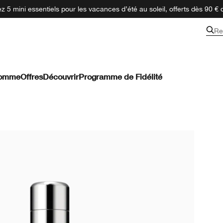
 5 mini essentiels pour les vacances d’été au soleil, offerts dès 90 € 
Re
omme
Offres
Découvrir
Programme de Fidélité