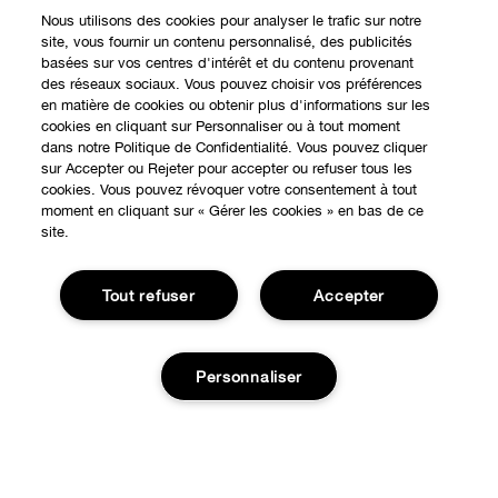
Nous utilisons des cookies pour analyser le trafic sur notre
site, vous fournir un contenu personnalisé, des publicités
basées sur vos centres d'intérêt et du contenu provenant
des réseaux sociaux. Vous pouvez choisir vos préférences
en matière de cookies ou obtenir plus d'informations sur les
cookies en cliquant sur Personnaliser ou à tout moment
dans notre Politique de Confidentialité. Vous pouvez cliquer
EXPÉRIENCE EN LIGNE
sur Accepter ou Rejeter pour accepter ou refuser tous les
cookies. Vous pouvez révoquer votre consentement à tout
Offres Spéciales
moment en cliquant sur « Gérer les cookies » en bas de ce
site.
À PROPOS
Programme de Fidélité
Notre Philosophie
Tout refuser
Accepter
Points de Vente
BESOIN D'AIDE?
Changer de Pays
Consultation en ligne
Suivre ma commande
Recrutement
Personnaliser
CONFIDENTIALITÉ ET CONDITIONS GÉNÉRALES
Commandes
Consignes de tri
Charte sur la Vie Privée
Livraison
Conditions Générales d’Utilisation
Ajouter au panier
Retours