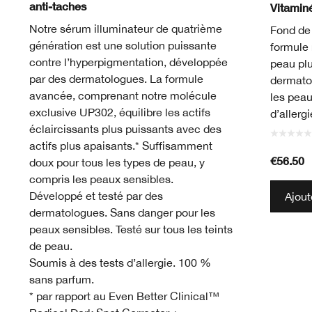
anti-taches
Vitamin
Notre sérum illuminateur de quatrième
Fond de 
génération est une solution puissante
formule 
contre l’hyperpigmentation, développée
peau plu
par des dermatologues. La formule
dermato
avancée, comprenant notre molécule
les peau
exclusive UP302, équilibre les actifs
d’allerg
éclaircissants plus puissants avec des
actifs plus apaisants.* Suffisamment
€56.50
doux pour tous les types de peau, y
compris les peaux sensibles.
Développé et testé par des
Ajout
dermatologues. Sans danger pour les
peaux sensibles. Testé sur tous les teints
de peau.
Soumis à des tests d’allergie. 100 %
sans parfum.
* par rapport au Even Better Clinical™