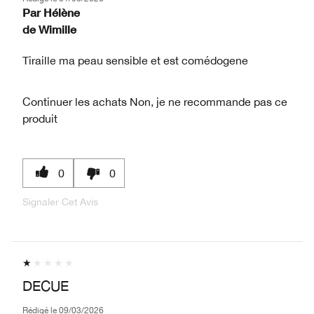
Par
Hélène
de
Wimille
Tiraille ma peau sensible et est comédogene
Continuer les achats
Non, je ne recommande pas ce
produit
0
0
Signaler Cet Avis
DECUE
Rédigé le
09/03/2026