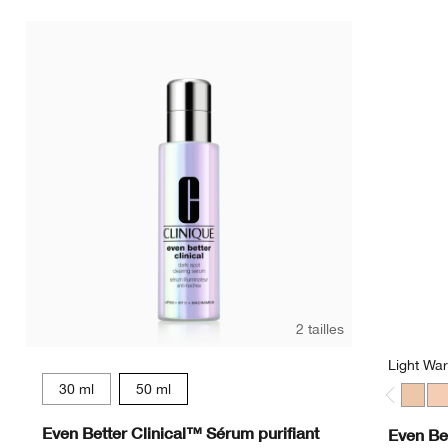
C
2 tailles
Light Wa
30 ml
50 ml
Light 
Lig
Even Better Clinical™ Sérum purifiant
Even Be