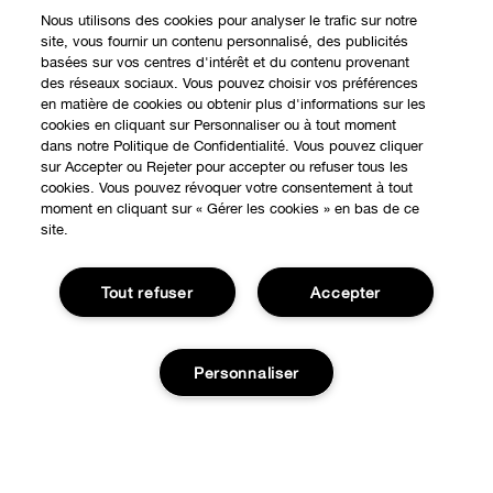
Nous utilisons des cookies pour analyser le trafic sur notre
site, vous fournir un contenu personnalisé, des publicités
basées sur vos centres d'intérêt et du contenu provenant
des réseaux sociaux. Vous pouvez choisir vos préférences
en matière de cookies ou obtenir plus d'informations sur les
cookies en cliquant sur Personnaliser ou à tout moment
dans notre Politique de Confidentialité. Vous pouvez cliquer
EXPÉRIENCE EN LIGNE
sur Accepter ou Rejeter pour accepter ou refuser tous les
cookies. Vous pouvez révoquer votre consentement à tout
Offres Spéciales
moment en cliquant sur « Gérer les cookies » en bas de ce
site.
À PROPOS
Programme de Fidélité
Notre Philosophie
Tout refuser
Accepter
Points de Vente
BESOIN D'AIDE?
Changer de Pays
Consultation en ligne
Suivre ma commande
Recrutement
Personnaliser
CONFIDENTIALITÉ ET CONDITIONS GÉNÉRALES
Commandes
Consignes de tri
Charte sur la Vie Privée
Livraison
Conditions Générales d’Utilisation
Ajouter au panier
Retours