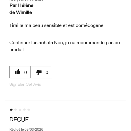
Par
Hélène
de
Wimille
Tiraille ma peau sensible et est comédogene
Continuer les achats
Non, je ne recommande pas ce
produit
0
0
Signaler Cet Avis
DECUE
Rédigé le
09/03/2026