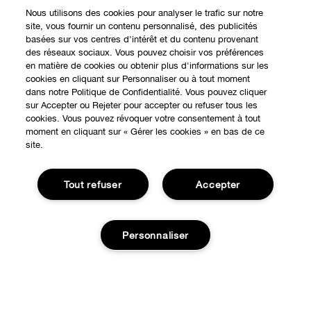
Nous utilisons des cookies pour analyser le trafic sur notre
site, vous fournir un contenu personnalisé, des publicités
basées sur vos centres d'intérêt et du contenu provenant
des réseaux sociaux. Vous pouvez choisir vos préférences
en matière de cookies ou obtenir plus d'informations sur les
cookies en cliquant sur Personnaliser ou à tout moment
dans notre Politique de Confidentialité. Vous pouvez cliquer
EXPÉRIENCE EN LIGNE
sur Accepter ou Rejeter pour accepter ou refuser tous les
cookies. Vous pouvez révoquer votre consentement à tout
Offres Spéciales
moment en cliquant sur « Gérer les cookies » en bas de ce
site.
À PROPOS
Programme de Fidélité
Notre Philosophie
Tout refuser
Accepter
Points de Vente
BESOIN D'AIDE?
Changer de Pays
Consultation en ligne
Suivre ma commande
Recrutement
Personnaliser
CONFIDENTIALITÉ ET CONDITIONS GÉNÉRALES
Commandes
Consignes de tri
Charte sur la Vie Privée
Livraison
Conditions Générales d’Utilisation
Ajouter au panier
Retours