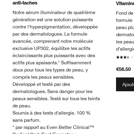
anti-taches
Vitamin
Notre sérum illuminateur de quatrième
Fond de 
génération est une solution puissante
formule 
contre l’hyperpigmentation, développée
peau plu
par des dermatologues. La formule
dermato
avancée, comprenant notre molécule
les peau
exclusive UP302, équilibre les actifs
d’allerg
éclaircissants plus puissants avec des
actifs plus apaisants.* Suffisamment
€56.50
doux pour tous les types de peau, y
compris les peaux sensibles.
Développé et testé par des
Ajout
dermatologues. Sans danger pour les
peaux sensibles. Testé sur tous les teints
de peau.
Soumis à des tests d’allergie. 100 %
sans parfum.
* par rapport au Even Better Clinical™