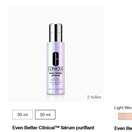
2 tailles
Light Wa
30 ml
50 ml
Light 
Lig
Even Better Clinical™ Sérum purifiant
Even Be