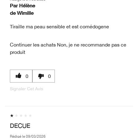
Par
Hélène
de
Wimille
Tiraille ma peau sensible et est comédogene
Continuer les achats
Non, je ne recommande pas ce
produit
0
0
Signaler Cet Avis
DECUE
Rédigé le
09/03/2026