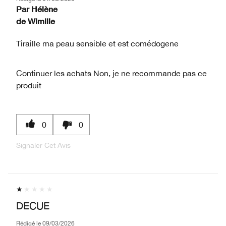
Par
Hélène
de
Wimille
Tiraille ma peau sensible et est comédogene
Continuer les achats
Non, je ne recommande pas ce
produit
0
0
Signaler Cet Avis
DECUE
Rédigé le
09/03/2026