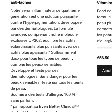
anti-taches
Vitamin
Notre sérum illuminateur de quatrième
Fond de 
génération est une solution puissante
formule 
contre l’hyperpigmentation, développée
peau plu
par des dermatologues. La formule
dermato
avancée, comprenant notre molécule
les peau
exclusive UP302, équilibre les actifs
d’allerg
éclaircissants plus puissants avec des
actifs plus apaisants.* Suffisamment
€56.50
doux pour tous les types de peau, y
compris les peaux sensibles.
Développé et testé par des
Ajout
dermatologues. Sans danger pour les
peaux sensibles. Testé sur tous les teints
de peau.
Soumis à des tests d’allergie. 100 %
sans parfum.
* par rapport au Even Better Clinical™