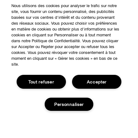
Nous utilisons des cookies pour analyser le trafic sur notre
site, vous fournir un contenu personnalisé, des publicités
basées sur vos centres d'intérêt et du contenu provenant
des réseaux sociaux. Vous pouvez choisir vos préférences
en matière de cookies ou obtenir plus d'informations sur les
cookies en cliquant sur Personnaliser ou à tout moment
dans notre Politique de Confidentialité. Vous pouvez cliquer
EXPÉRIENCE EN LIGNE
sur Accepter ou Rejeter pour accepter ou refuser tous les
cookies. Vous pouvez révoquer votre consentement à tout
Offres Spéciales
moment en cliquant sur « Gérer les cookies » en bas de ce
site.
À PROPOS
Programme de Fidélité
Notre Philosophie
Tout refuser
Accepter
Points de Vente
BESOIN D'AIDE?
Changer de Pays
Consultation en ligne
Suivre ma commande
Recrutement
Personnaliser
CONFIDENTIALITÉ ET CONDITIONS GÉNÉRALES
Commandes
Consignes de tri
Charte sur la Vie Privée
Livraison
Conditions Générales d’Utilisation
Ajouter au panier
Retours