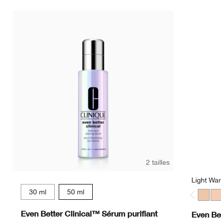
C
2 tailles
Light Wa
30 ml
50 ml
Light 
Lig
Even Better Clinical™ Sérum purifiant
Even Be