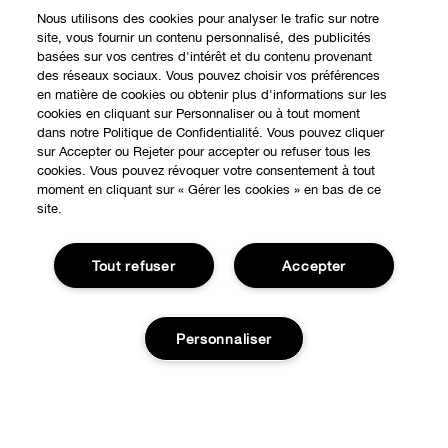
Nous utilisons des cookies pour analyser le trafic sur notre
site, vous fournir un contenu personnalisé, des publicités
basées sur vos centres d'intérêt et du contenu provenant
des réseaux sociaux. Vous pouvez choisir vos préférences
en matière de cookies ou obtenir plus d'informations sur les
cookies en cliquant sur Personnaliser ou à tout moment
dans notre Politique de Confidentialité. Vous pouvez cliquer
EXPÉRIENCE EN LIGNE
sur Accepter ou Rejeter pour accepter ou refuser tous les
cookies. Vous pouvez révoquer votre consentement à tout
Offres Spéciales
moment en cliquant sur « Gérer les cookies » en bas de ce
site.
À PROPOS
Programme de Fidélité
Notre Philosophie
Tout refuser
Accepter
Points de Vente
BESOIN D'AIDE?
Changer de Pays
Consultation en ligne
Suivre ma commande
Recrutement
Personnaliser
CONFIDENTIALITÉ ET CONDITIONS GÉNÉRALES
Commandes
Consignes de tri
Charte sur la Vie Privée
Livraison
Conditions Générales d’Utilisation
Ajouter au panier
Retours