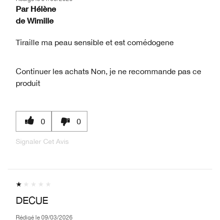
Par
Hélène
de
Wimille
Tiraille ma peau sensible et est comédogene
Continuer les achats
Non, je ne recommande pas ce
produit
0
0
Signaler Cet Avis
DECUE
Rédigé le
09/03/2026