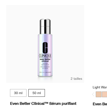
C
2 tailles
Light Wa
30 ml
50 ml
Light 
Lig
Even Better Clinical™ Sérum purifiant
Even Be