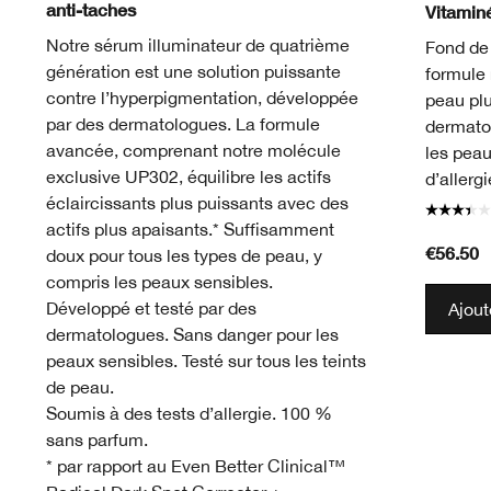
anti-taches
Vitamin
Notre sérum illuminateur de quatrième
Fond de 
génération est une solution puissante
formule 
contre l’hyperpigmentation, développée
peau plu
par des dermatologues. La formule
dermato
avancée, comprenant notre molécule
les peau
exclusive UP302, équilibre les actifs
d’allerg
éclaircissants plus puissants avec des
actifs plus apaisants.* Suffisamment
€56.50
doux pour tous les types de peau, y
compris les peaux sensibles.
Développé et testé par des
Ajout
dermatologues. Sans danger pour les
peaux sensibles. Testé sur tous les teints
de peau.
Soumis à des tests d’allergie. 100 %
sans parfum.
* par rapport au Even Better Clinical™