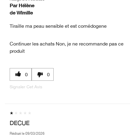
Par
Hélène
de
Wimille
Tiraille ma peau sensible et est comédogene
Continuer les achats
Non, je ne recommande pas ce
produit
0
0
Signaler Cet Avis
DECUE
Rédigé le
09/03/2026