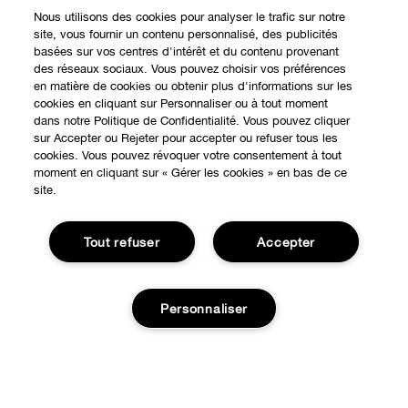
Nous utilisons des cookies pour analyser le trafic sur notre
site, vous fournir un contenu personnalisé, des publicités
basées sur vos centres d'intérêt et du contenu provenant
des réseaux sociaux. Vous pouvez choisir vos préférences
en matière de cookies ou obtenir plus d'informations sur les
cookies en cliquant sur Personnaliser ou à tout moment
dans notre Politique de Confidentialité. Vous pouvez cliquer
EXPÉRIENCE EN LIGNE
sur Accepter ou Rejeter pour accepter ou refuser tous les
cookies. Vous pouvez révoquer votre consentement à tout
Offres Spéciales
moment en cliquant sur « Gérer les cookies » en bas de ce
site.
À PROPOS
Programme de Fidélité
Notre Philosophie
Tout refuser
Accepter
Points de Vente
BESOIN D'AIDE?
Changer de Pays
Consultation en ligne
Suivre ma commande
Recrutement
Personnaliser
CONFIDENTIALITÉ ET CONDITIONS GÉNÉRALES
Commandes
Consignes de tri
Charte sur la Vie Privée
Livraison
Conditions Générales d’Utilisation
Ajouter au panier
Retours