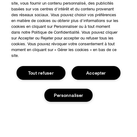
site, vous fournir un contenu personnalisé, des publicités
basées sur vos centres d'intérêt et du contenu provenant
des réseaux sociaux. Vous pouvez choisir vos préférences
en matière de cookies ou obtenir plus d'informations sur les
cookies en cliquant sur Personnaliser ou à tout moment
dans notre Politique de Confidentialité. Vous pouvez cliquer
sur Accepter ou Rejeter pour accepter ou refuser tous les
cookies. Vous pouvez révoquer votre consentement à tout
moment en cliquant sur « Gérer les cookies » en bas de ce
EXPÉRIENCE EN LIGNE
site.
Offres Spéciales
Tout refuser
Accepter
À PROPOS
Programme de Fidélité
Notre Philosophie
Points de Vente
BESOIN D'AIDE?
Personnaliser
Changer de Pays
Consultation en ligne
Suivre ma commande
Recrutement
CONFIDENTIALITÉ ET CONDITIONS GÉNÉRALES
Commandes
Ajouter au panier
Consignes de tri
Charte sur la Vie Privée
Livraison