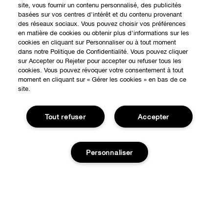
site, vous fournir un contenu personnalisé, des publicités
basées sur vos centres d'intérêt et du contenu provenant
des réseaux sociaux. Vous pouvez choisir vos préférences
en matière de cookies ou obtenir plus d'informations sur les
cookies en cliquant sur Personnaliser ou à tout moment
dans notre Politique de Confidentialité. Vous pouvez cliquer
sur Accepter ou Rejeter pour accepter ou refuser tous les
cookies. Vous pouvez révoquer votre consentement à tout
moment en cliquant sur « Gérer les cookies » en bas de ce
EXPÉRIENCE EN LIGNE
site.
Offres Spéciales
Tout refuser
Accepter
À PROPOS
Programme de Fidélité
Notre Philosophie
Points de Vente
BESOIN D'AIDE?
Personnaliser
Changer de Pays
Consultation en ligne
Suivre ma commande
Recrutement
CONFIDENTIALITÉ ET CONDITIONS GÉNÉRALES
Commandes
Ajouter au panier
Consignes de tri
Charte sur la Vie Privée
Livraison