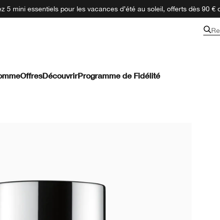
 5 mini essentiels pour les vacances d’été au soleil, offerts dès 90 € 
Re
omme
Offres
Découvrir
Programme de Fidélité