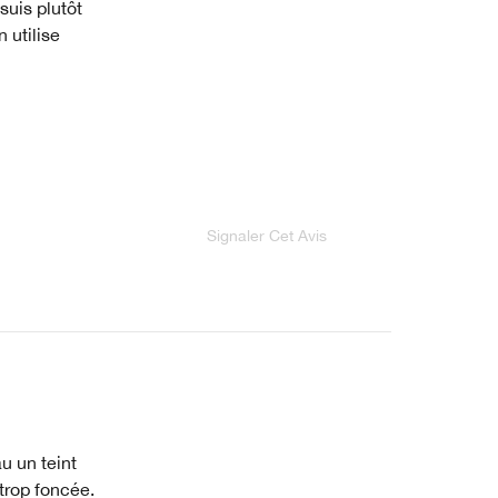
suis plutôt
n utilise
Signaler Cet Avis
u un teint
 trop foncée.