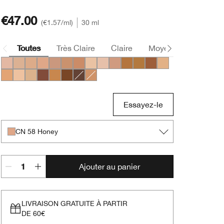
€47.00
€1.57
/ml
30 ml
Toutes
Très Claire
Claire
Moyen
Foncée
CN 28 Ivory
CN 40 Cream Chamois
CN 52 Neutral
CN 58 Honey
CN 74 Beige
CN 90 Sand
CN 78 Nutty
CN 08 Linen
CN 10 Alabaster
CN 70 Vanilla
WN 114 Golden
WN 112 Ginger
WN 118 Amber
WN 46 Golden Neu
WN 56 Cashew
WN 01 Flax
WN 38 Stone
WN 125 Mahogany
WN 100 Deep Honey
WN 122 Clove
CN 126 Espresso
WN 76 Toasted Wheat
Essayez-le
CN 58 Honey
Ajouter au panier
LIVRAISON GRATUITE À PARTIR
DE 60€