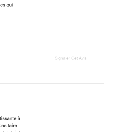
ces qui
Signaler Cet Avis
etissante à
pas faire