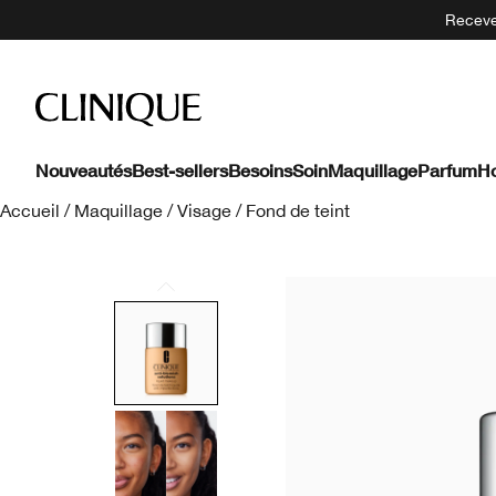
Recevez
Nouveautés
Best-sellers
Besoins
Soin
Maquillage
Parfum
H
Accueil
/
Maquillage
/
Visage
/
Fond de teint