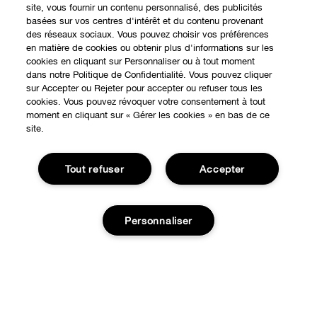
site, vous fournir un contenu personnalisé, des publicités
basées sur vos centres d'intérêt et du contenu provenant
des réseaux sociaux. Vous pouvez choisir vos préférences
en matière de cookies ou obtenir plus d'informations sur les
cookies en cliquant sur Personnaliser ou à tout moment
dans notre Politique de Confidentialité. Vous pouvez cliquer
sur Accepter ou Rejeter pour accepter ou refuser tous les
cookies. Vous pouvez révoquer votre consentement à tout
moment en cliquant sur « Gérer les cookies » en bas de ce
EXPÉRIENCE EN LIGNE
site.
Offres Spéciales
Tout refuser
Accepter
À PROPOS
Programme de Fidélité
Notre Philosophie
Points de Vente
BESOIN D'AIDE?
Personnaliser
Changer de Pays
Consultation en ligne
Suivre ma commande
Recrutement
CONFIDENTIALITÉ ET CONDITIONS GÉNÉRALES
Commandes
Ajouter au panier
Consignes de tri
Charte sur la Vie Privée
Livraison