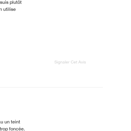
suis plutôt
n utilise
Signaler Cet Avis
u un teint
 trop foncée.