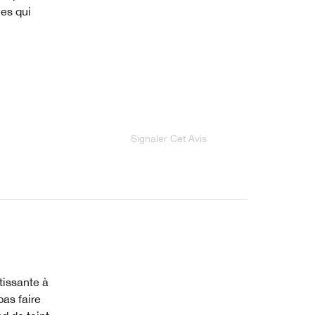
ces qui
Signaler Cet Avis
etissante à
pas faire