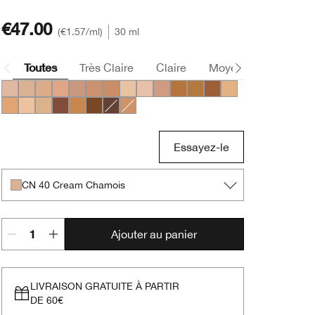
€47.00
€1.57
/ml
30 ml
Toutes
Très Claire
Claire
Moyen
Foncée
CN 28 Ivory
CN 40 Cream Chamois
CN 52 Neutral
CN 58 Honey
CN 74 Beige
CN 90 Sand
CN 78 Nutty
CN 08 Linen
CN 10 Alabaster
CN 70 Vanilla
WN 114 Golden
WN 112 Ginger
WN 118 Amber
WN 46 Golden Neu
WN 56 Cashew
WN 01 Flax
WN 38 Stone
WN 125 Mahogany
WN 100 Deep Honey
WN 122 Clove
CN 126 Espresso
WN 76 Toasted Wheat
Essayez-le
CN 40 Cream Chamois
Ajouter au panier
LIVRAISON GRATUITE À PARTIR
DE 60€