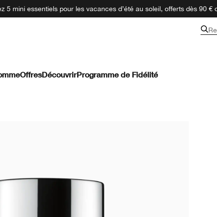
 5 mini essentiels pour les vacances d’été au soleil, offerts dès 90 € 
Re
omme
Offres
Découvrir
Programme de Fidélité