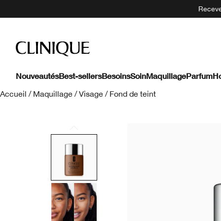
Recevez
Nouveautés
Best-sellers
Besoins
Soin
Maquillage
Parfum
H
Accueil
/
Maquillage
/
Visage
/
Fond de teint