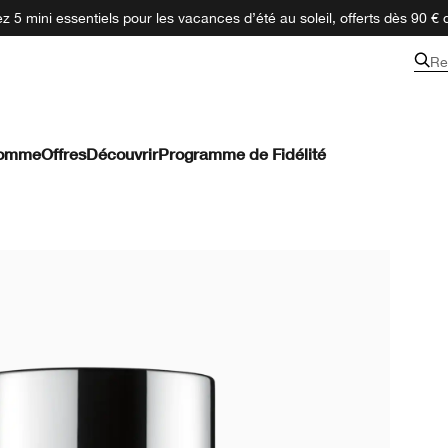
 5 mini essentiels pour les vacances d’été au soleil, offerts dès 90 € 
Re
omme
Offres
Découvrir
Programme de Fidélité