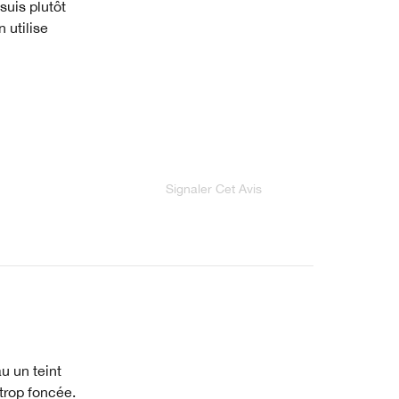
suis plutôt
n utilise
Signaler Cet Avis
u un teint
 trop foncée.