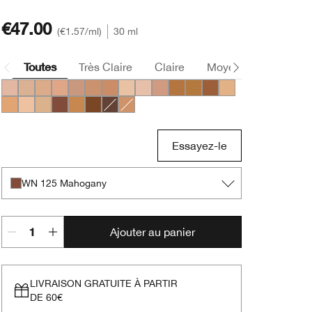
€47.00
€1.57
/ml
30 ml
Toutes
Très Claire
Claire
Moyen
Foncée
CN 28 Ivory
CN 40 Cream Chamois
CN 52 Neutral
CN 58 Honey
CN 74 Beige
CN 90 Sand
CN 78 Nutty
CN 08 Linen
CN 10 Alabaster
CN 70 Vanilla
WN 114 Golden
WN 112 Ginger
WN 118 Amber
WN 46 Golden Neu
WN 56 Cashew
WN 01 Flax
WN 38 Stone
WN 125 Mahogany
WN 100 Deep Honey
WN 122 Clove
CN 126 Espresso
WN 76 Toasted Wheat
Essayez-le
WN 125 Mahogany
Ajouter au panier
LIVRAISON GRATUITE À PARTIR
DE 60€