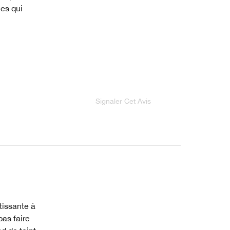
ces qui
Signaler Cet Avis
etissante à
pas faire