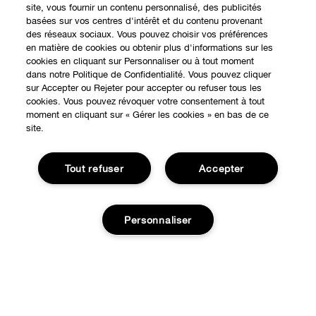
site, vous fournir un contenu personnalisé, des publicités
basées sur vos centres d'intérêt et du contenu provenant
des réseaux sociaux. Vous pouvez choisir vos préférences
en matière de cookies ou obtenir plus d'informations sur les
cookies en cliquant sur Personnaliser ou à tout moment
dans notre Politique de Confidentialité. Vous pouvez cliquer
sur Accepter ou Rejeter pour accepter ou refuser tous les
cookies. Vous pouvez révoquer votre consentement à tout
moment en cliquant sur « Gérer les cookies » en bas de ce
EXPÉRIENCE EN LIGNE
site.
Offres Spéciales
Tout refuser
Accepter
À PROPOS
Programme de Fidélité
Notre Philosophie
Points de Vente
BESOIN D'AIDE?
Personnaliser
Changer de Pays
Consultation en ligne
Suivre ma commande
Recrutement
CONFIDENTIALITÉ ET CONDITIONS GÉNÉRALES
Commandes
Ajouter au panier
Consignes de tri
Charte sur la Vie Privée
Livraison