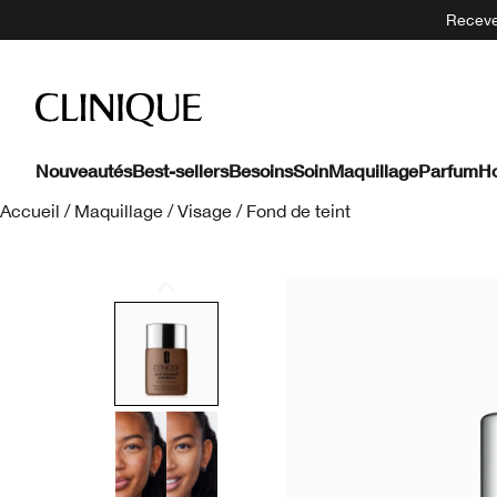
Recevez
Nouveautés
Best-sellers
Besoins
Soin
Maquillage
Parfum
H
Accueil
/
Maquillage
/
Visage
/
Fond de teint