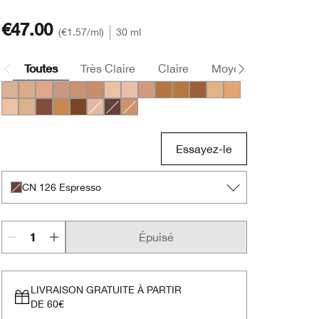
€47.00
€1.57
/ml
30 ml
Toutes
Très Claire
Claire
Moyen
Foncée
CN 40 Cream Chamois
CN 52 Neutral
CN 58 Honey
CN 74 Beige
CN 90 Sand
CN 78 Nutty
CN 08 Linen
CN 10 Alabaster
CN 70 Vanilla
WN 114 Golden
WN 112 Ginger
WN 118 Amber
WN 46 Golden Neutra
WN 56 Cashew
WN 01 Flax
WN 38 Stone
WN 125 Mahogany
WN 100 Deep Honey
WN 122 Clove
CN 28 Ivory
CN 126 Espresso
WN 76 Toasted Wheat
Essayez-le
CN 126 Espresso
Épuisé
LIVRAISON GRATUITE À PARTIR
DE 60€