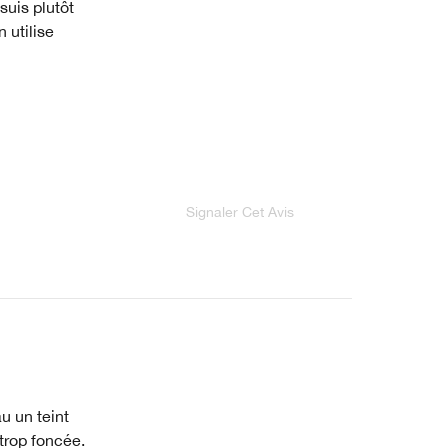
suis plutôt
n utilise
Signaler Cet Avis
u un teint
 trop foncée.