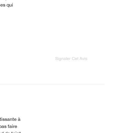
ces qui
Signaler Cet Avis
etissante à
pas faire