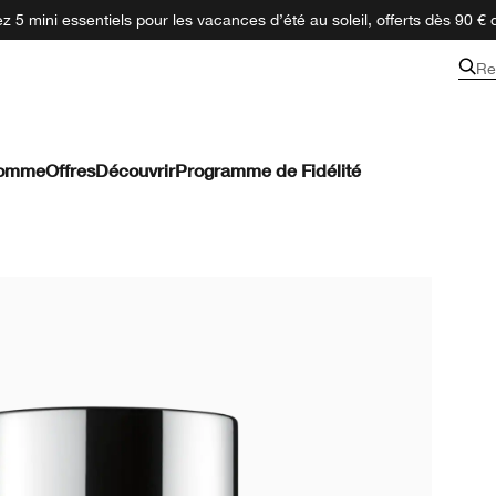
 5 mini essentiels pour les vacances d’été au soleil, offerts dès 90 € 
Re
omme
Offres
Découvrir
Programme de Fidélité