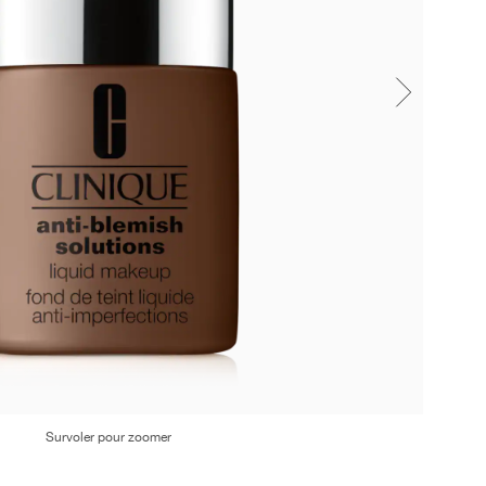
Survoler pour zoomer