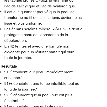
les taches brunes UP302, la vitamine C,
l’acide salicylique et l’acide hyaluronique.
Il est cliniquement prouvé que la peau se
transforme au fil des utilisations, devient plus
lisse et plus uniforme.
Les écrans solaires minéraux SPF 20 aident à
protéger la peau de l’apparence de la
décoloration.
En 42 teintes et avec une formule non
oxydante pour un résultat parfait qui dure
toute la journée.
Résultats
91% trouvent leur peau immédiatement
sublimée.*
91% constatent une tenue infaillible tout au
long de la journée.*
92% déclarent que la peau nue est plus
éclatante.**
91% constatent une réduction des