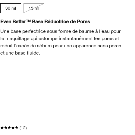
Li
30 ml
15 ml
n
ienna
 Truffle
78 Nutty
L
Even Better™ Base Réductrice de Pores
Ev
Une base perfectrice sous forme de baume à l’eau pour
Fo
le maquillage qui estompe instantanément les pores et
vi
réduit l’excès de sébum pour une apparence sans pores
Te
et une base fluide.
se
(12)