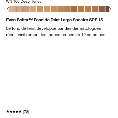
WN 100 Deep Honey
ream Chamois
 Oat
 52 Neutral
CN 58 Honey
WN 64 Butterscotch
WN 69 Cardamom
CN 74 Beige
CN 62 Porcelain Beige
WN 76 Toasted Wheat
CN 90 Sand
WN 94 Deep Neutral
WN 98 Cream Caramel
WN 100 Deep Honey
WN 118 Amber
WN 112 Ginger
CN 116 Spice
WN 120 Peca
WN 124 S
CN 127
CN 
Even Better™ Fond de Teint Large Spectre SPF 15
Le fond de teint développé par des dermatologues
réduit visiblement les taches brunes en 12 semaines.
(78)