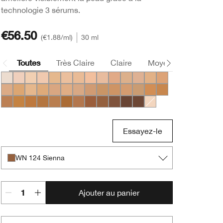
technologie 3 sérums.
€56.50
€1.88
/ml
30 ml
Toutes
Très Claire
Claire
Moyen
Foncée
WN 01 Flax
CN 02 Breeze
WN 04 Bone
CN 10 Alabaster
WN 12 Meringue
WN 16 Buff
CN 18 Cream Whip
CN 20 Fair
CN 28 Ivory
WN 30 Biscuit
WN 38 Stone
CN 40 Cream Chamois
WN 46 Golden Neutra
WN 48 Oat
CN 52 Neutral
WN 54 Honey Wheat
WN 56 Cashew
CN 58 Honey
CN 62 Porcelain Beige
WN 64 Butterscotch
CN 70 Vanilla
CN 74 Beige
WN 76 Toasted Wheat
CN 78 Nutty
WN 80 Tawnied Beige
CN 90 Sand
WN 94 Deep Neutral
WN 98 Cream Car
WN 100 Deep Honey
WN 104 Toffee
WN 112 Ginger
WN 114 Golden
CN 116 Spice
WN 118 Amber
WN 120 Pecan
WN 122 Clove
WN 124 Sienna
WN 125 Mahogany
CN 126 Espresso
CN 127 Truffle
CN 08 Linen
Essayez-le
WN 124 Sienna
Ajouter au panier