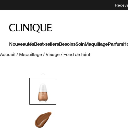
Recevez
Nouveautés
Best-sellers
Besoins
Soin
Maquillage
Parfum
H
Accueil
/
Maquillage
/
Visage
/
Fond de teint