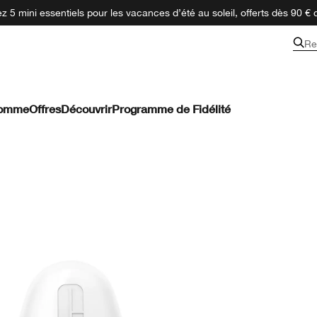
 5 mini essentiels pour les vacances d’été au soleil, offerts dès 90 € 
Re
omme
Offres
Découvrir
Programme de Fidélité