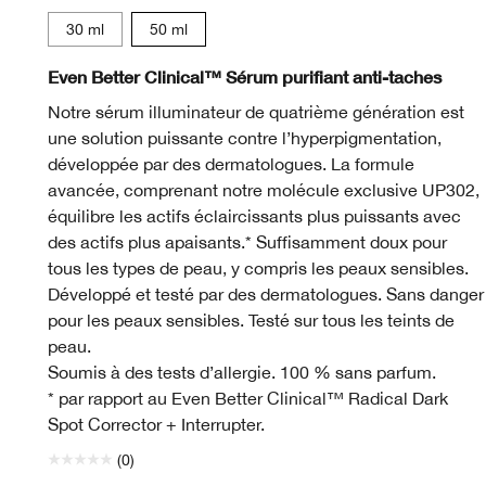
30 ml
50 ml
CN 08 Linen
WN 56 Cashew
CN 0.75 Custard
WN 54 Honey Wheat
WN 01 Flax
CN 02 Breeze
WN 04 Bone
WN 12 Meringue
CN 18 Cream Whip
WN 22 Ecru
WN 30 Biscuit
WN 38 Stone
CN 40 C
WN 48
CN
Even Better Clinical™ Sérum purifiant anti-taches
Notre sérum illuminateur de quatrième génération est
une solution puissante contre l’hyperpigmentation,
développée par des dermatologues. La formule
avancée, comprenant notre molécule exclusive UP302,
équilibre les actifs éclaircissants plus puissants avec
des actifs plus apaisants.* Suffisamment doux pour
tous les types de peau, y compris les peaux sensibles.
Développé et testé par des dermatologues. Sans danger
pour les peaux sensibles. Testé sur tous les teints de
peau.
Soumis à des tests d’allergie. 100 % sans parfum.
* par rapport au Even Better Clinical™ Radical Dark
Spot Corrector + Interrupter.
(0)