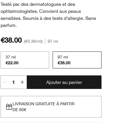
Testé par des dermatologues et des
ophtalmologistes. Convient aux peaux
sensibles. Soumis à des tests d’allergie. Sans
parfum.
€38.00
€0.39
/ml
97 ml
37 ml
97 ml
€22.00
€38.00
Ajouter au panier
LIVRAISON GRATUITE À PARTIR
DE 60€