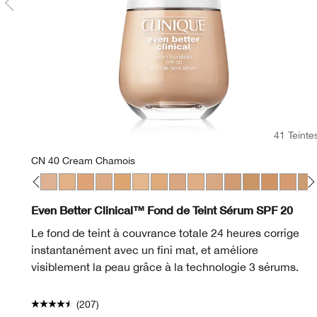
41 Teinte
CN 40 Cream Chamois
eam Whip
Fair
28 Ivory
WN 30 Biscuit
WN 38 Stone
CN 40 Cream Chamois
WN 46 Golden Neutral
WN 48 Oat
CN 52 Neutral
WN 54 Honey Wheat
WN 56 Cashew
CN 58 Honey
CN 62 Porcelain Beige
WN 64 Butterscotch
CN 70 Vanilla
CN 74 Beige
WN 76 Toaste
CN 78 Nutt
WN 80 
CN 
Even Better Clinical™ Fond de Teint Sérum SPF 20
Le fond de teint à couvrance totale 24 heures corrige
instantanément avec un fini mat, et améliore
visiblement la peau grâce à la technologie 3 sérums.
(207)