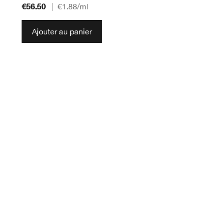
€56.50
|
€1.88
/ml
Ajouter au panier