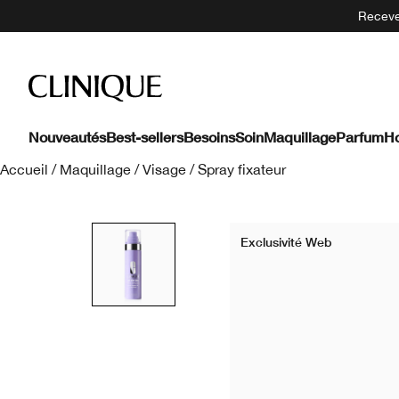
Recevez
Nouveautés
Best-sellers
Besoins
Soin
Maquillage
Parfum
H
Accueil
/
Maquillage
/
Visage
/
Spray fixateur
Exclusivité Web