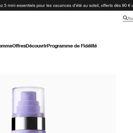
 5 mini essentiels pour les vacances d’été au soleil, offerts dès 90 € 
Re
omme
Offres
Découvrir
Programme de Fidélité