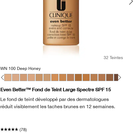
32 Teintes
WN 100 Deep Honey
m Chamois
n
at
 Neutral
N 58 Honey
WN 64 Butterscotch
WN 69 Cardamom
CN 74 Beige
CN 62 Porcelain Beige
WN 76 Toasted Wheat
CN 90 Sand
WN 94 Deep Neutral
WN 98 Cream Caramel
WN 100 Deep Honey
WN 118 Amber
WN 112 Ginger
CN 116 Spice
WN 120 Pecan
WN 124 Sien
CN 127 Tr
CN 78
Ev
Even Better™ Fond de Teint Large Spectre SPF 15
Un
Le fond de teint développé par des dermatologues
le
réduit visiblement les taches brunes en 12 semaines.
ré
et
(78)