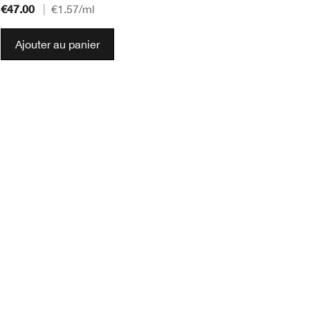
€47.00
€4
|
€1.57
/ml
Ajouter au panier