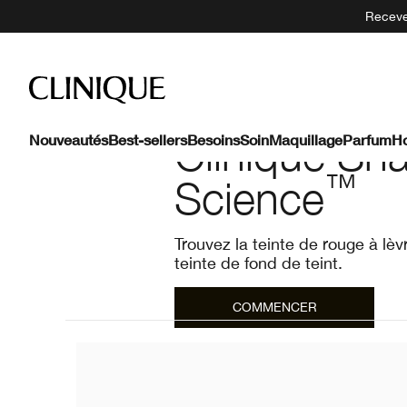
Recevez
Clinique Sh
Nouveautés
Best-sellers
Besoins
Soin
Maquillage
Parfum
H
™
Science
Trouvez la teinte de rouge à lèv
teinte de fond de teint.
COMMENCER