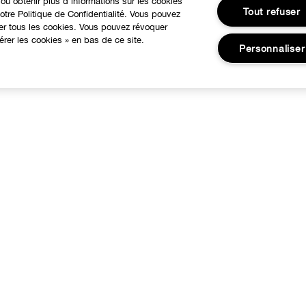
ou obtenir plus d'informations sur les cookies
Tout refuser
tre Politique de Confidentialité. Vous pouvez
ser tous les cookies. Vous pouvez révoquer
rer les cookies » en bas de ce site.
Personnaliser
À PROPOS
BESOIN D'AIDE?
otre Philosophie
Suivre ma commande
Changer de Pays
Commandes
Recrutement
Livraison
Retours
Consignes de tri
Appelez-nous +33182883343
FAQ