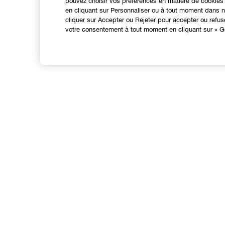
pouvez choisir vos préférences en matière de cookies 
en cliquant sur Personnaliser ou à tout moment dans no
cliquer sur Accepter ou Rejeter pour accepter ou refu
votre consentement à tout moment en cliquant sur « Gé
EXPÉRIENCE EN LIGNE
Offres Spéciales
N
Programme de Fidélité
Points de Vente
Consultation en ligne