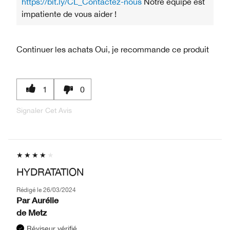
https://bit.ly/CL_Contactez-nous
Notre équipe est
impatiente de vous aider !
Continuer les achats
Oui, je recommande ce produit
1
0
Signaler Cet Avis
HYDRATATION
Rédigé le
26/03/2024
Par
Aurélie
de
Metz
Réviseur vérifié