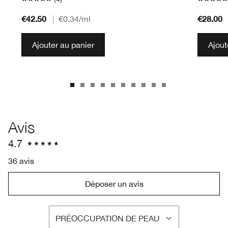
€42.50
€28.00
|
€0.34
/ml
Ajouter au panier
Ajout
Avis
4.7
36 avis
Déposer un avis
PRÉOCCUPATION DE PEAU
FRANÇAIS