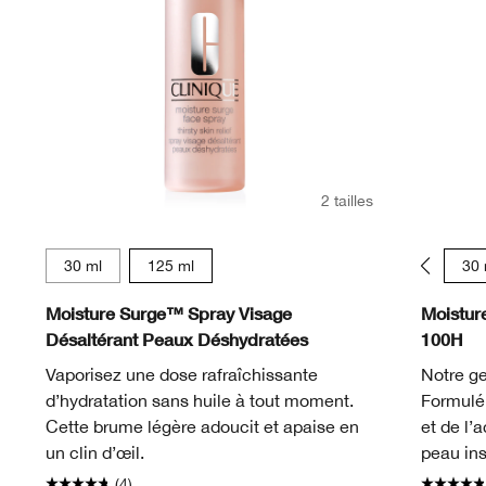
2 tailles
30 ml
125 ml
15 ml
30 
Moisture Surge™ Spray Visage
Moistur
Désaltérant Peaux Déshydratées
100H
Vaporisez une dose rafraîchissante
Notre ge
d’hydratation sans huile à tout moment.
Formulé 
Cette brume légère adoucit et apaise en
et de l’
un clin d’œil.
peau in
(4)