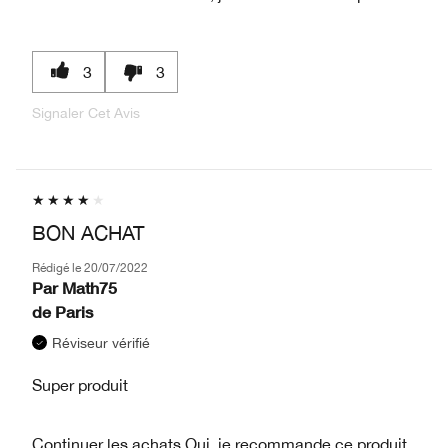
3
3
Signaler Cet Avis
BON ACHAT
Rédigé le
20/07/2022
Par
Math75
de
Paris
Réviseur vérifié
Super produit
Continuer les achats
Oui, je recommande ce produit