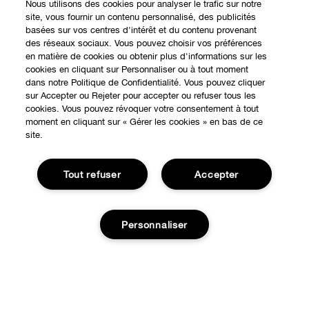
Nous utilisons des cookies pour analyser le trafic sur notre
site, vous fournir un contenu personnalisé, des publicités
basées sur vos centres d'intérêt et du contenu provenant
des réseaux sociaux. Vous pouvez choisir vos préférences
en matière de cookies ou obtenir plus d'informations sur les
cookies en cliquant sur Personnaliser ou à tout moment
dans notre Politique de Confidentialité. Vous pouvez cliquer
sur Accepter ou Rejeter pour accepter ou refuser tous les
cookies. Vous pouvez révoquer votre consentement à tout
moment en cliquant sur « Gérer les cookies » en bas de ce
site.
EXPÉRIENCE EN LIGNE
Offres Spéciales
Tout refuser
Accepter
À PROPOS
Programme de Fidélité
Notre Philosophie
Personnaliser
Points de Vente
BESOIN D'AIDE?
Changer de Pays
Consultation en ligne
Suivre ma commande
Recrutement
CONFIDENTIALITÉ ET CONDITIONS GÉNÉRALES
Commandes
Ajouter au panier
Consignes de tri
Charte sur la Vie Privée