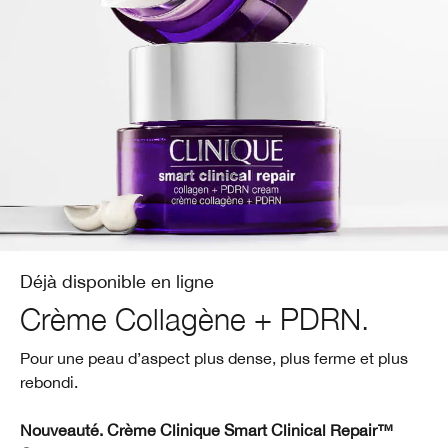
Soin des lèvres​
Acné
Acné​
Smart Clinical Repair™​
BB et CC crème​
Fards à paupières
Chubby Stick™
Démaquillant​
Protection solaire
Even Better
Masques pour le visage
Rougeurs
Take The Day Off™​
Soin des mains et corps
Déjà disponible en ligne
Crème Collagène + PDRN.
Pour une peau d’aspect plus dense, plus ferme et plus
rebondi.
Nouveauté. Crème Clinique Smart Clinical Repair™