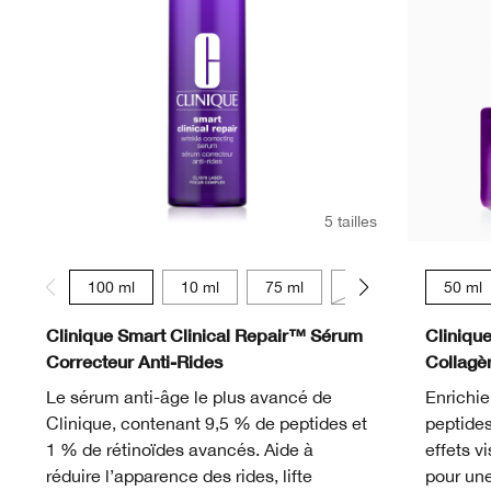
5 tailles
100 ml
10 ml
75 ml
50 ml
30 ml
50 ml
Clinique Smart Clinical Repair™ Sérum
Cliniqu
Correcteur Anti-Rides
Collagè
Le sérum anti-âge le plus avancé de
Enrichie
Clinique, contenant 9,5 % de peptides et
peptides
1 % de rétinoïdes avancés. Aide à
effets v
réduire l’apparence des rides, lifte
pour une