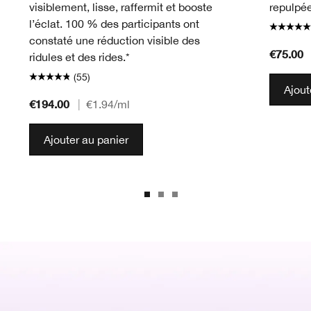
visiblement, lisse, raffermit et booste
repulpée
l’éclat. 100 % des participants ont
constaté une réduction visible des
€75.00
ridules et des rides.*
(55)
Ajout
€194.00
|
€1.94
/ml
Ajouter au panier