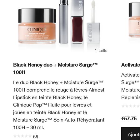
1 taille
Black Honey duo + Moisture Surge™
Activat
100H
Activate
Le duo Black Honey + Moisture Surge™
Surge™ A
100H comprend le rouge à lèvres Almost
Moistur
Lipstick en teinte Black Honey, le
Replenis
Clinique Pop™ Huile pour lèvres et
joues en teinte Black Honey et le
€57.75
Moisture Surge™ Soin Auto-Réhydratant
100H – 30 ml.
Ajout
(0)