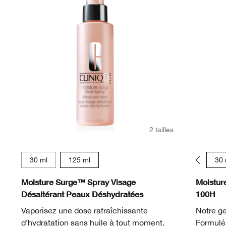
2 tailles
30 ml
125 ml
15 ml
30 
Moisture Surge™ Spray Visage
Moistur
Désaltérant Peaux Déshydratées
100H
Vaporisez une dose rafraîchissante
Notre ge
d’hydratation sans huile à tout moment.
Formulé 