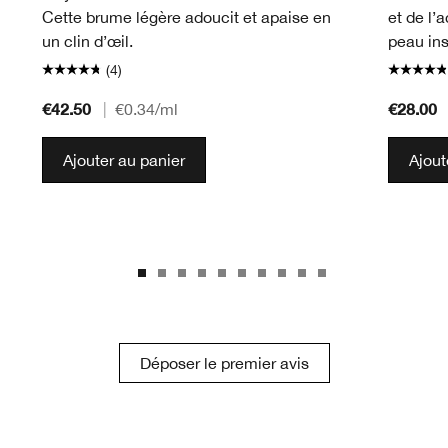
Cette brume légère adoucit et apaise en
et de l’
un clin d’œil.
peau in
(4)
€42.50
€28.00
|
€0.34
/ml
Ajouter au panier
Ajout
Déposer le premier avis