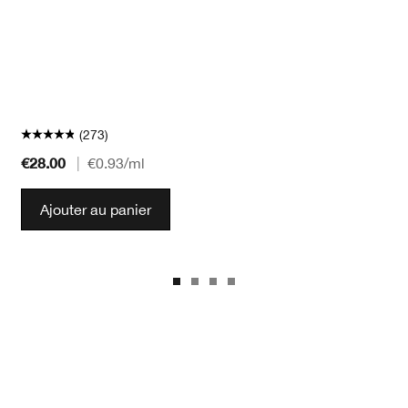
(273)
€28.00
|
€0.93
/ml
Ajouter au panier