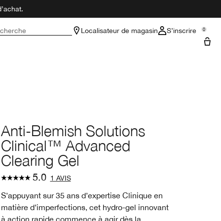
d’achat.
cherche
Localisateur de magasin
S’inscrire
0
Anti-Blemish Solutions
Clinical™ Advanced
Clearing Gel
5.0
1 AVIS
S’appuyant sur 35 ans d’expertise Clinique en
matière d’imperfections, cet hydro-gel innovant
à action rapide commence à agir dès la