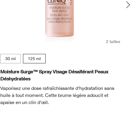
2 tailles
15 ml
30 ml
125 ml
Moisture Surge™ Spray Visage Désaltérant Peaux
Ev
Déshydratées
No
Vaporisez une dose rafraîchissante d’hydratation sans
un
huile à tout moment. Cette brume légère adoucit et
dé
apaise en un clin d’œil.
av
éq
de
to
Dé