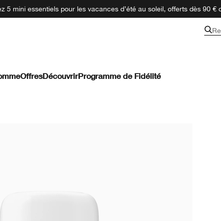
 5 mini essentiels pour les vacances d’été au soleil, offerts dès 90 € 
Re
omme
Offres
Découvrir
Programme de Fidélité