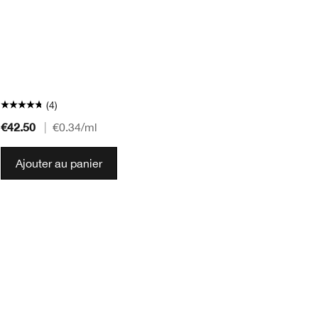
po
pe
So
* 
Sp
(4)
€42.50
€1
|
€0.34
/ml
Ajouter au panier