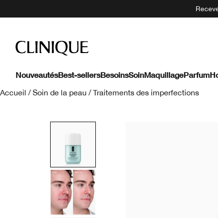
Recevez
Nouveautés
Best-sellers
Besoins
Soin
Maquillage
Parfum
H
Accueil
/
Soin de la peau
/
Traitements des imperfections