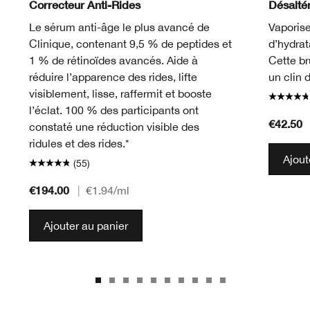
Correcteur Anti-Rides
Désalté
Le sérum anti-âge le plus avancé de
Vaporise
Clinique, contenant 9,5 % de peptides et
d’hydrat
1 % de rétinoïdes avancés. Aide à
Cette br
réduire l’apparence des rides, lifte
un clin d
visiblement, lisse, raffermit et booste
l’éclat. 100 % des participants ont
€42.50
constaté une réduction visible des
ridules et des rides.*
Ajout
(55)
€194.00
|
€1.94
/ml
Ajouter au panier