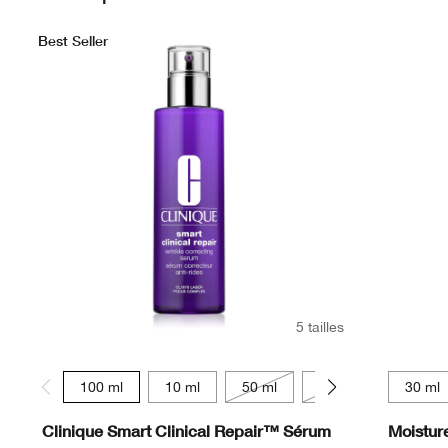
Best Seller
5 tailles
100 ml
10 ml
50 ml
30 ml
75 ml
30 ml
Clinique Smart Clinical Repair™ Sérum
Moistur