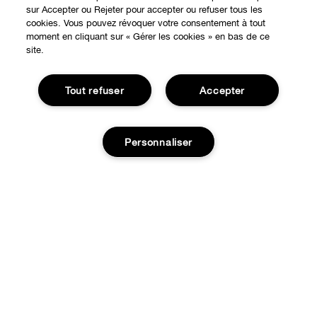
sur Accepter ou Rejeter pour accepter ou refuser tous les
cookies. Vous pouvez révoquer votre consentement à tout
moment en cliquant sur « Gérer les cookies » en bas de ce
site.
Tout refuser
Accepter
Personnaliser
EXPÉRIENCE EN LIGNE
Offres Spéciales
À PROPOS
Programme de Fidélité
Ajouter au panier
Notre Philosophie
Points de Vente
BESOIN D'AIDE?
Changer de Pays
Consultation en ligne
Suivre ma commande
Recrutement
CONFIDENTIALITÉ ET CONDITIONS GÉNÉRALES
Commandes
Consignes de tri
Charte sur la Vie Privée