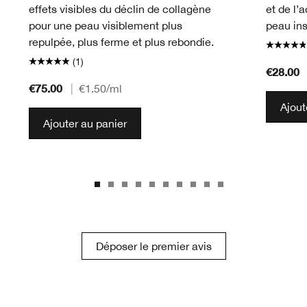
effets visibles du déclin de collagène
et de l’
pour une peau visiblement plus
peau in
repulpée, plus ferme et plus rebondie.
(1)
€28.00
€75.00
|
€1.50
/ml
Ajout
Ajouter au panier
Déposer le premier avis