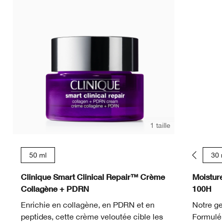
1 taille
50 ml
15 ml
30 
Clinique Smart Clinical Repair™ Crème
Moistur
Collagène + PDRN
100H
Enrichie en collagène, en PDRN et en
Notre ge
peptides, cette crème veloutée cible les
Formulé 