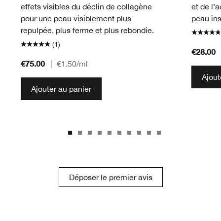
effets visibles du déclin de collagène
et de l’
pour une peau visiblement plus
peau in
repulpée, plus ferme et plus rebondie.
(1)
€28.00
€75.00
|
€1.50
/ml
Ajout
Ajouter au panier
Déposer le premier avis