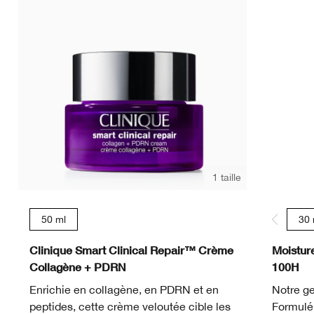
1 taille
50 ml
30 
Clinique Smart Clinical Repair™ Crème
Moistur
Collagène + PDRN
100H
Enrichie en collagène, en PDRN et en
Notre ge
peptides, cette crème veloutée cible les
Formulé 