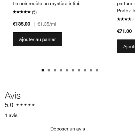
Le noir recèle un mystère infini.
parfum 
Portez-l
(5)
€135.00
|
€1.35
/ml
€71.00
Ajouter au panier
Ajout
Avis
5.0
1 avis
Déposer un avis