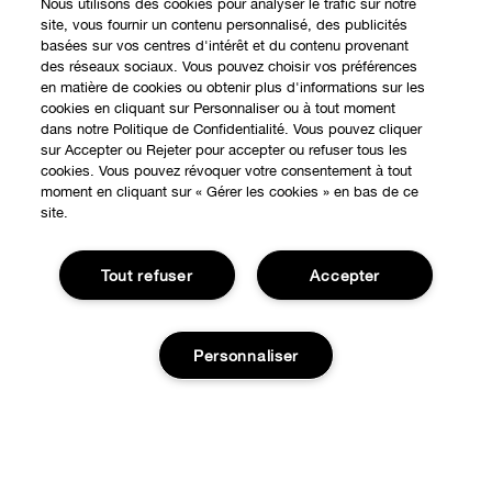
Nous utilisons des cookies pour analyser le trafic sur notre
site, vous fournir un contenu personnalisé, des publicités
basées sur vos centres d'intérêt et du contenu provenant
des réseaux sociaux. Vous pouvez choisir vos préférences
en matière de cookies ou obtenir plus d'informations sur les
cookies en cliquant sur Personnaliser ou à tout moment
dans notre Politique de Confidentialité. Vous pouvez cliquer
sur Accepter ou Rejeter pour accepter ou refuser tous les
cookies. Vous pouvez révoquer votre consentement à tout
moment en cliquant sur « Gérer les cookies » en bas de ce
site.
Tout refuser
Accepter
EXPÉRIENCE EN LIGNE
Personnaliser
Offres Spéciales
À PROPOS
Programme de Fidélité
Notre Philosophie
Ajouter au panier
Points de Vente
BESOIN D'AIDE?