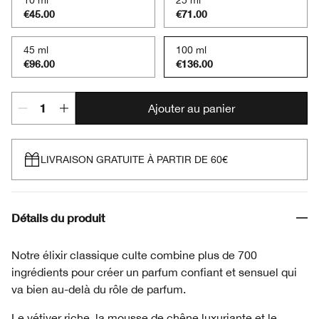
10 ml
25 ml
€45.00
€71.00
45 ml
100 ml
€96.00
€136.00
Ajouter au panier
LIVRAISON GRATUITE À PARTIR DE 60€
Détails du produit
Notre élixir classique culte combine plus de 700
ingrédients pour créer un parfum confiant et sensuel qui
va bien au-delà du rôle de parfum.
Le vétiver riche, la mousse de chêne luxuriante et le