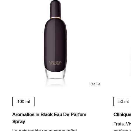
1 taille
100 ml
50 ml
Aromatics in Black Eau De Parfum
Cliniqu
Spray
Frais. V
Le noir recèle un mystère infini.
parfum 