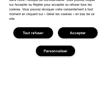
sur Accepter ou Rejeter pour accepter ou refuser tous les
EXPÉRIENCE EN LIGNE
cookies. Vous pouvez révoquer votre consentement à tout
moment en cliquant sur « Gérer les cookies » en bas de ce
site.
Offres Spéciales
À PROPOS
Programme de Fidélité
Tout refuser
Accepter
Notre Philosophie
Points de Vente
BESOIN D'AIDE?
Changer de Pays
Consultation en ligne
Personnaliser
Suivre ma commande
Recrutement
CONFIDENTIALITÉ ET CONDITIONS GÉNÉRALES
Commandes
Consignes de tri
Charte sur la Vie Privée
Livraison
Ajouter au panier
Conditions Générales d’Utilisation
Retours
Conditions Générales de Vente
Accessibilité
Appelez-nous +33182883343
© Clinique Laboratories, llc. Tous droits réservés
Publicité Ciblée
FAQ
Gérer les Cookies