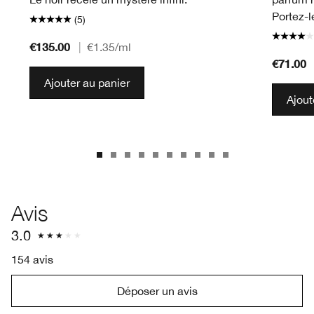
Portez-l
(5)
€135.00
|
€1.35
/ml
€71.00
Ajouter au panier
Ajout
Avis
3.0
154 avis
Déposer un avis