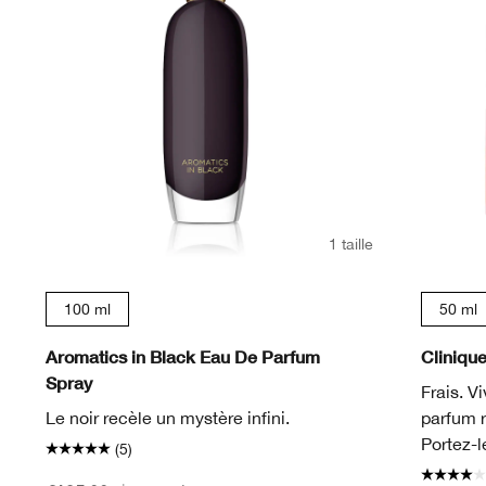
1 taille
100 ml
50 ml
Aromatics in Black Eau De Parfum
Cliniqu
Spray
Frais. V
Le noir recèle un mystère infini.
parfum 
Portez-l
(5)