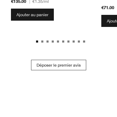
€135.00
|
€1.35
/ml
€71.00
Ajouter au panier
Ajout
Déposer le premier avis