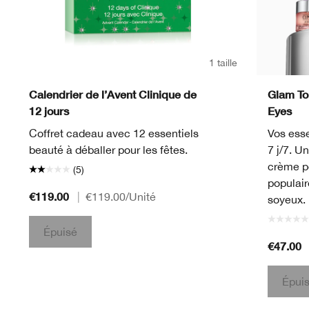
1 taille
Calendrier de l’Avent Clinique de
Glam To 
12 jours
Eyes
Coffret cadeau avec 12 essentiels
Vos esse
beauté à déballer pour les fêtes.
7 j/7. U
crème p
(5)
populair
€119.00
|
€119.00
/Unité
soyeux.
Épuisé
€47.00
Épui