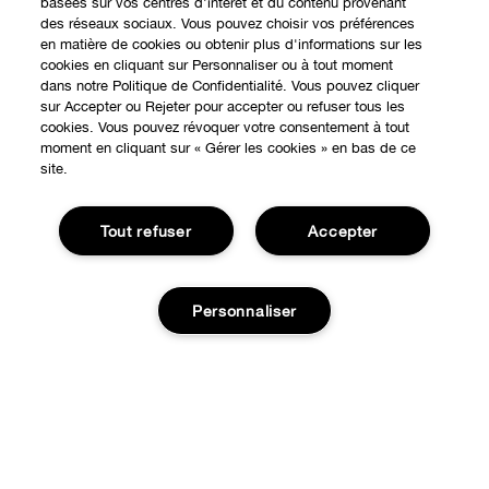
basées sur vos centres d'intérêt et du contenu provenant
des réseaux sociaux. Vous pouvez choisir vos préférences
en matière de cookies ou obtenir plus d'informations sur les
cookies en cliquant sur Personnaliser ou à tout moment
dans notre Politique de Confidentialité. Vous pouvez cliquer
sur Accepter ou Rejeter pour accepter ou refuser tous les
cookies. Vous pouvez révoquer votre consentement à tout
moment en cliquant sur « Gérer les cookies » en bas de ce
site.
Tout refuser
Accepter
Personnaliser
EXPÉRIENCE EN LIGNE
Offres Spéciales
À PROPOS
Programme de Fidélité
Épuisé
Notre Philosophie
Points de Vente
BESOIN D'AIDE?
Changer de Pays