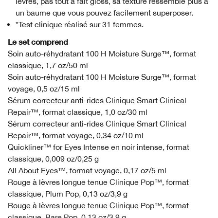
lèvres, pas tout à fait gloss, sa texture ressemble plus à
un baume que vous pouvez facilement superposer.
*Test clinique réalisé sur 31 femmes.
Le set comprend
Soin auto-réhydratant 100 H Moisture Surge™, format
classique, 1,7 oz/50 ml
Soin auto-réhydratant 100 H Moisture Surge™, format
voyage, 0,5 oz/15 ml
Sérum correcteur anti-rides Clinique Smart Clinical
Repair™, format classique, 1,0 oz/30 ml
Sérum correcteur anti-rides Clinique Smart Clinical
Repair™, format voyage, 0,34 oz/10 ml
Quickliner™ for Eyes Intense en noir intense, format
classique, 0,009 oz/0,25 g
All About Eyes™, format voyage, 0,17 oz/5 ml
Rouge à lèvres longue tenue Clinique Pop™, format
classique, Plum Pop, 0,13 oz/3,9 g
Rouge à lèvres longue tenue Clinique Pop™, format
classique, Bare Pop, 0,13 oz/3,9 g