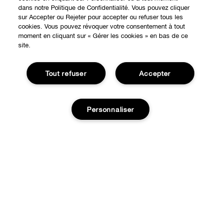
dans notre Politique de Confidentialité. Vous pouvez cliquer
sur Accepter ou Rejeter pour accepter ou refuser tous les
cookies. Vous pouvez révoquer votre consentement à tout
moment en cliquant sur « Gérer les cookies » en bas de ce
site.
Tout refuser
Accepter
EXPÉRIENCE EN LIGNE
Personnaliser
Offres Spéciales
À PROPOS
Programme de Fidélité
Épuisé
Notre Philosophie
Points de Vente
BESOIN D'AIDE?
Changer de Pays
Consultation en ligne
Suivre ma commande
Recrutement
CONFIDENTIALITÉ ET CONDITIONS GÉNÉRALES
Commandes
Consignes de tri