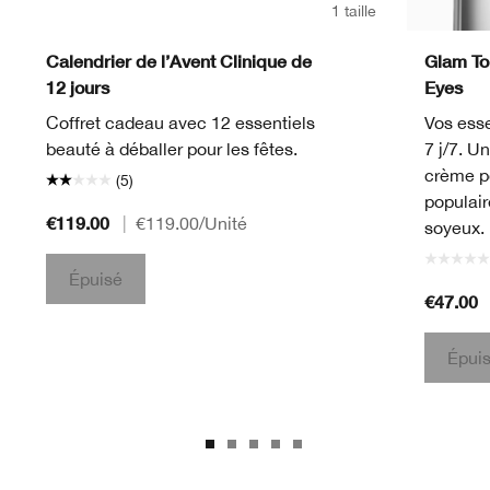
1 taille
Calendrier de l’Avent Clinique de
Glam To 
12 jours
Eyes
Coffret cadeau avec 12 essentiels
Vos esse
beauté à déballer pour les fêtes.
7 j/7. U
crème p
(5)
populair
€119.00
|
€119.00
/Unité
soyeux.
Épuisé
€47.00
Épui